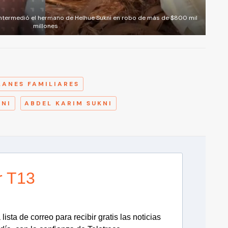
 intermedió el hermano de Helhue Sukni en robo de más de $800 mil
millones
A
LANES FAMILIARES
KNI
ABDEL KARIM SUKNI
r T13
lista de correo para recibir gratis las noticias