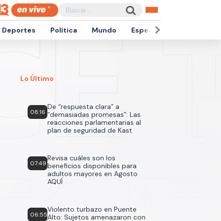
Deportes
Política
Mundo
Espectáculos
Empren
Lo Último
De “respuesta clara” a
08:16
“demasiadas promesas”: Las
reacciones parlamentarias al
plan de seguridad de Kast
Revisa cuáles son los
07:49
beneficios disponibles para
adultos mayores en Agosto
AQUÍ
Violento turbazo en Puente
06:55
Alto: Sujetos amenazaron con