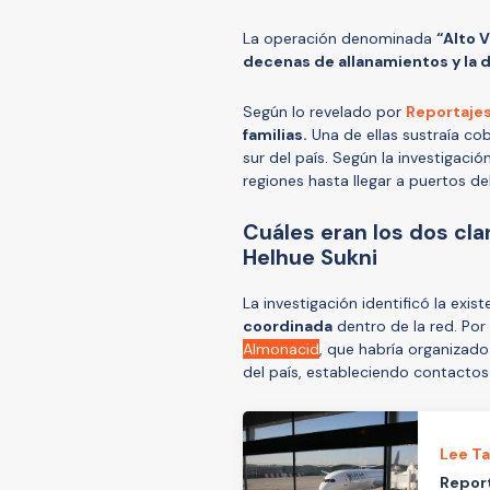
La operación denominada
“Alto V
decenas de allanamientos y la
Según lo revelado por
Reportajes
familias.
Una de ellas sustraía co
sur del país. Según la investigaci
regiones hasta llegar a puertos de
Cuáles eran los dos cla
Helhue Sukni
La investigación identificó la exis
coordinada
dentro de la red. Por 
Almonacid
, que habría organizado
del país, estableciendo contacto
Lee T
Report