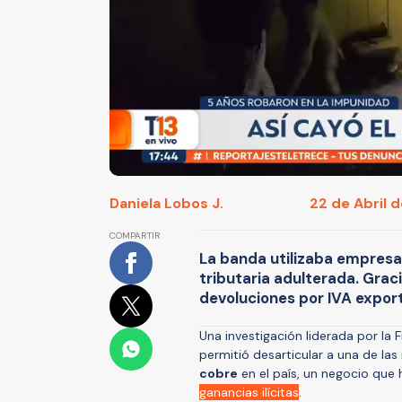
Daniela Lobos J.
22 de Abril d
COMPARTIR
La banda utilizaba empresa
tributaria adulterada. Grac
devoluciones por IVA export
Una investigación liderada por la F
permitió desarticular a una de l
cobre
en el país, un negocio que
ganancias ilícitas
.