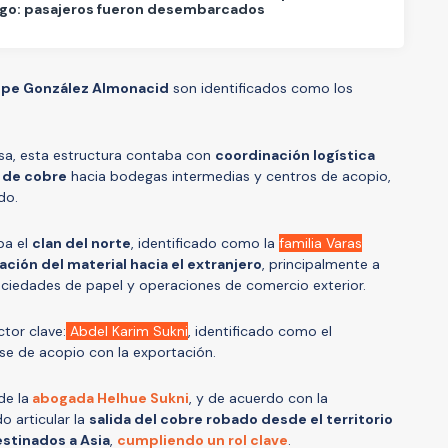
ago: pasajeros fueron desembarcados
lipe González Almonacid
son identificados como los
sa, esta estructura contaba con
coordinación logística
 de cobre
hacia bodegas intermedias y centros de acopio,
do.
ba el
clan del norte
, identificado como la
familia Varas
ción del material hacia el extranjero
, principalmente a
ciedades de papel y operaciones de comercio exterior.
tor clave:
Abdel Karim Sukni
, identificado como el
se de acopio con la exportación.
e la
abogada Helhue Sukni
, y de acuerdo con la
do articular la
salida del cobre robado desde el territorio
stinados a Asia
,
cumpliendo un rol clave
.