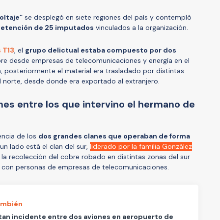
oltaje”
se desplegó en siete regiones del país y contempló
 detención de 25 imputados
vinculados a la organización.
 T13
, el
grupo delictual estaba compuesto por dos
bre desde empresas de telecomunicaciones y energía en el
ón, posteriormente el material era trasladado por distintas
l norte, desde donde era exportado al extranjero.
nes entre los que intervino el hermano de
tencia de los
dos grandes clanes que operaban de forma
un lado está el clan del sur,
liderado por la familia González
 la recolección del cobre robado en distintas zonas del sur
s con personas de empresas de telecomunicaciones.
ambién
an incidente entre dos aviones en aeropuerto de