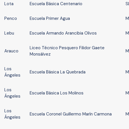
Lota
Escuela Básica Centenario
S
Penco
Escuela Primer Agua
M
Lebu
Escuela Armando Arancibia Olivos
M
Liceo Técnico Pesquero Filidor Gaete
Arauco
M
Monsálvez
Los
Escuela Básica La Quebrada
M
Ángeles
Los
Escuela Básica Los Molinos
M
Ángeles
Los
Escuela Coronel Guillermo Marín Carmona
M
Ángeles