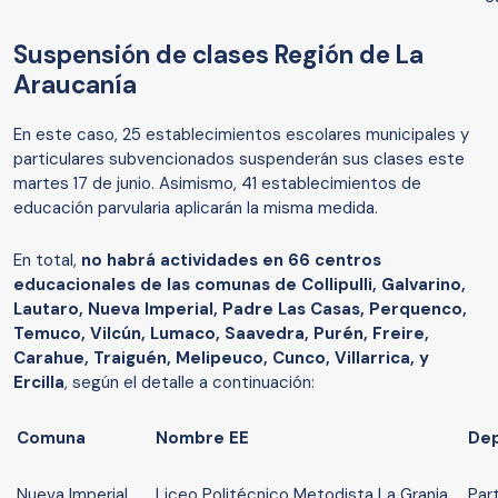
Suspensión de clases Región de La
Araucanía
En este caso, 25 establecimientos escolares municipales y
particulares subvencionados suspenderán sus clases este
martes 17 de junio. Asimismo, 41 establecimientos de
educación parvularia aplicarán la misma medida.
En total,
no habrá actividades en 66 centros
educacionales
de las comunas de Collipulli, Galvarino,
Lautaro, Nueva Imperial, Padre Las Casas, Perquenco,
Temuco, Vilcún, Lumaco, Saavedra, Purén, Freire,
Carahue, Traiguén, Melipeuco, Cunco, Villarrica, y
Ercilla
, según el detalle a continuación:
Comuna
Nombre EE
De
Nueva Imperial
Liceo Politécnico Metodista La Granja
Par