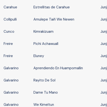
Carahue
Estrellitas de Carahue
Junj
Collipulli
Amulepe Taiñ We Newen
Junj
Cunco
Kimrakizuam
Junj
Freire
Pichi Achawuall
Junj
Freire
Eluney
Junj
Galvarino
Aprendiendo En Huampomallin
Junj
Galvarino
Rayito De Sol
Junj
Galvarino
Dame Tu Mano
Junj
Galvarino
We Kimeltun
Junj