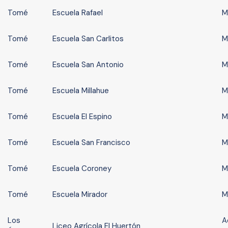
Tomé
Escuela Rafael
M
Tomé
Escuela San Carlitos
M
Tomé
Escuela San Antonio
M
Tomé
Escuela Millahue
M
Tomé
Escuela El Espino
M
Tomé
Escuela San Francisco
M
Tomé
Escuela Coroney
M
Tomé
Escuela Mirador
M
Los
A
Liceo Agrícola El Huertón