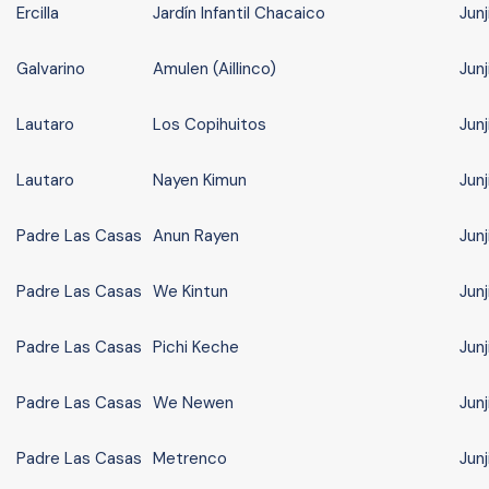
Ercilla
Jardín Infantil Chacaico
Jun
Galvarino
Amulen (Aillinco)
Jun
Lautaro
Los Copihuitos
Jun
Lautaro
Nayen Kimun
Jun
Padre Las Casas
Anun Rayen
Jun
Padre Las Casas
We Kintun
Jun
Padre Las Casas
Pichi Keche
Jun
Padre Las Casas
We Newen
Jun
Padre Las Casas
Metrenco
Jun