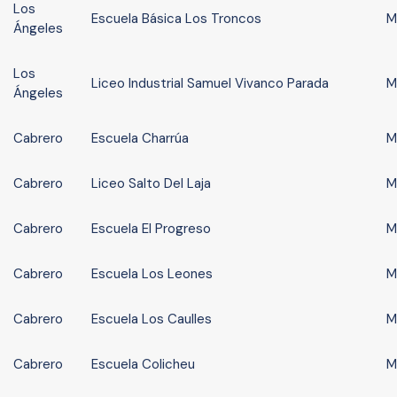
Los
Escuela Básica Los Troncos
M
Ángeles
Los
Liceo Industrial Samuel Vivanco Parada
M
Ángeles
Cabrero
Escuela Charrúa
M
Cabrero
Liceo Salto Del Laja
M
Cabrero
Escuela El Progreso
M
Cabrero
Escuela Los Leones
M
Cabrero
Escuela Los Caulles
M
Cabrero
Escuela Colicheu
M