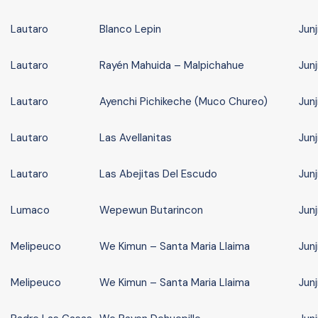
Lautaro
Blanco Lepin
Junj
Lautaro
Rayén Mahuida – Malpichahue
Junj
Lautaro
Ayenchi Pichikeche (Muco Chureo)
Junj
Lautaro
Las Avellanitas
Junj
Lautaro
Las Abejitas Del Escudo
Junj
Lumaco
Wepewun Butarincon
Junj
Melipeuco
We Kimun – Santa Maria Llaima
Junj
Melipeuco
We Kimun – Santa Maria Llaima
Junj