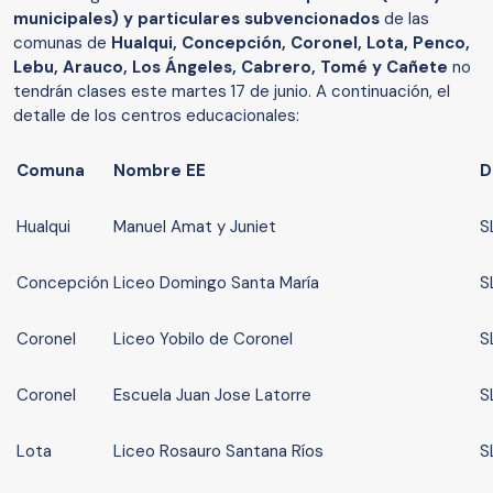
municipales) y particulares subvencionados
de las
comunas de
Hualqui, Concepción, Coronel, Lota, Penco,
Lebu, Arauco, Los Ángeles, Cabrero, Tomé y Cañete
no
tendrán clases este martes 17 de junio. A continuación, el
detalle de los centros educacionales:
Comuna
Nombre EE
D
Hualqui
Manuel Amat y Juniet
S
Concepción
Liceo Domingo Santa María
S
Coronel
Liceo Yobilo de Coronel
S
Coronel
Escuela Juan Jose Latorre
S
Lota
Liceo Rosauro Santana Ríos
S