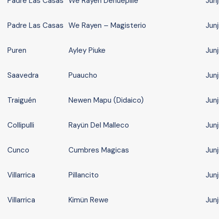
Padre Las Casas
We Rayen Dehuepille
Junj
Padre Las Casas
We Rayen – Magisterio
Junj
Puren
Ayley Piuke
Junj
Saavedra
Puaucho
Junj
Traiguén
Newen Mapu (Didaico)
Junj
Collipulli
Rayün Del Malleco
Jun
Cunco
Cumbres Magicas
Jun
Villarrica
Pillancito
Jun
Villarrica
Kimün Rewe
Jun