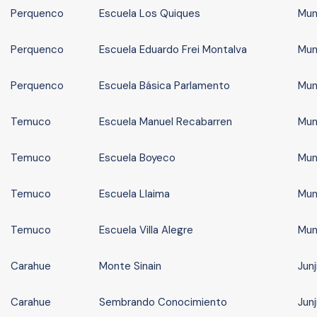
Perquenco
Escuela Los Quiques
Mun
Perquenco
Escuela Eduardo Frei Montalva
Mun
Perquenco
Escuela Básica Parlamento
Mun
Temuco
Escuela Manuel Recabarren
Mun
Temuco
Escuela Boyeco
Mun
Temuco
Escuela Llaima
Mun
Temuco
Escuela Villa Alegre
Mun
Carahue
Monte Sinain
Junj
Carahue
Sembrando Conocimiento
Junj