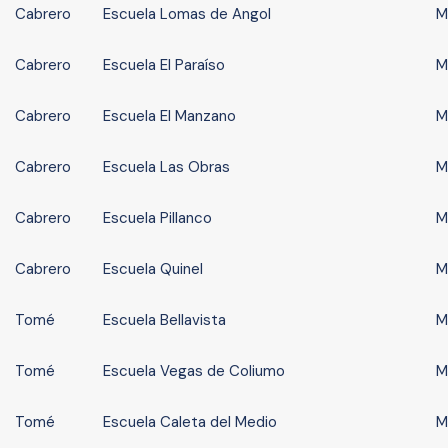
Cabrero
Escuela Lomas de Angol
M
Cabrero
Escuela El Paraíso
M
Cabrero
Escuela El Manzano
M
Cabrero
Escuela Las Obras
M
Cabrero
Escuela Pillanco
M
Cabrero
Escuela Quinel
M
Tomé
Escuela Bellavista
M
Tomé
Escuela Vegas de Coliumo
M
Tomé
Escuela Caleta del Medio
M