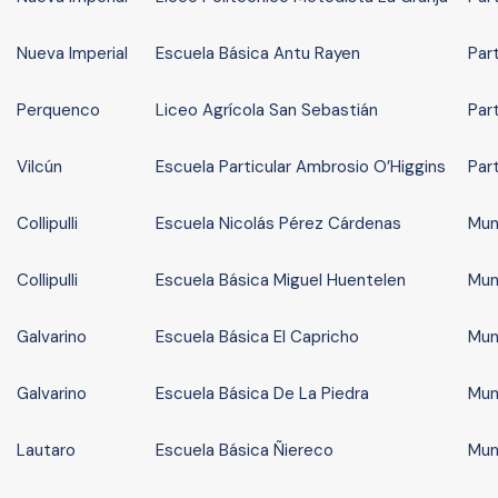
Nueva Imperial
Escuela Básica Antu Rayen
Par
Perquenco
Liceo Agrícola San Sebastián
Par
Vilcún
Escuela Particular Ambrosio O’Higgins
Par
Collipulli
Escuela Nicolás Pérez Cárdenas
Mun
Collipulli
Escuela Básica Miguel Huentelen
Mun
Galvarino
Escuela Básica El Capricho
Mun
Galvarino
Escuela Básica De La Piedra
Mun
Lautaro
Escuela Básica Ñiereco
Mun