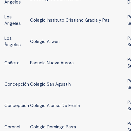
Ángeles
D
Los
P
Colegio Instituto Cristiano Gracia y Paz
Ángeles
S
Los
P
Colegio Aliwen
Ángeles
S
P
Cañete
Escuela Nueva Aurora
S
P
Concepción
Colegio San Agustín
S
P
Concepción
Colegio Alonso De Ercilla
S
P
Coronel
Colegio Domingo Parra
S