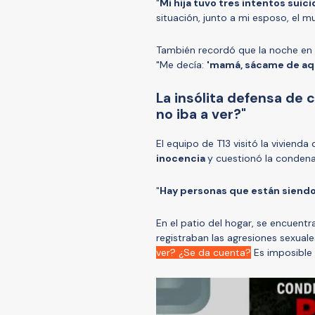
"
Mi hija tuvo tres intentos suici
situación, junto a mi esposo, el 
También recordó que la noche en q
"Me decía:
'mamá, sácame de aqu
La insólita defensa de
no iba a ver?"
El equipo de T13 visitó la vivienda d
inocencia
y cuestionó la condena 
"
Hay personas que están siendo
En el patio del hogar, se encuent
registraban las agresiones sexual
ver? ¿Se da cuenta?
Es imposible 