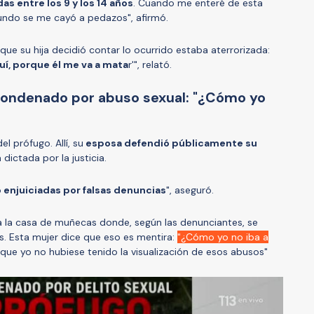
das entre los 9 y los 14 años
. Cuando me enteré de esta
mundo se me cayó a pedazos", afirmó.
ue su hija decidió contar lo ocurrido estaba aterrorizada:
í, porque él me va a mata
r'", relató.
 condenado por abuso sexual: "¿Cómo yo
el prófugo. Allí, su
esposa defendió públicamente su
dictada por la justicia.
 enjuiciadas por falsas denuncias
", aseguró.
ra la casa de muñecas donde, según las denunciantes, se
es. Esta mujer dice que eso es mentira:
"¿Cómo yo no iba a
que yo no hubiese tenido la visualización de esos abusos"