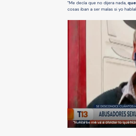
"Me decía que no dijera nada,
que 
cosas iban a ser malas si yo hablab
"Nunca se me va a olvidar lo que h