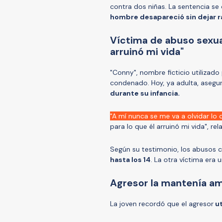
contra dos niñas. La sentencia s
hombre desapareció sin dejar r
Víctima de abuso sexual
arruinó mi vida"
"Conny", nombre ficticio utilizado
condenado. Hoy, ya adulta, asegu
durante su infancia.
"A mí nunca se me va a olvidar lo
para lo que él arruinó mi vida", rel
Según su testimonio, los abusos
hasta los 14
. La otra víctima era 
Agresor la mantenía a
La joven recordó que el agresor
ut