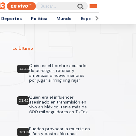
Deportes
Política
Mundo
Espectáculos
Empren
Lo Último
Quién es el hombre acusado
04:46
de perseguir, retener y
amenazar a nueve menores
por jugar al "ring ring raja"
Quién era el influencer
03:42
asesinado en transmisión en
vivo en México: tenía más de
500 mil seguidores en TikTok
Pueden provocar la muerte en
03:06
niños y basta sólo unas