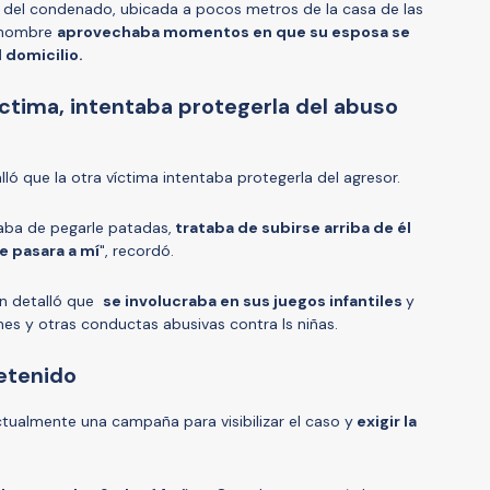
a del condenado, ubicada a pocos metros de la casa de las
l hombre
aprovechaba momentos en que su esposa se
 domicilio.
íctima, intentaba protegerla del abuso
ló que la otra víctima intentaba protegerla del agresor.
taba de pegarle patadas,
trataba de subirse arriba de él
me pasara a mí
", recordó.
ven detalló que
se involucraba en sus juegos infantiles
y
es y otras conductas abusivas contra ls niñas.
detenido
ualmente una campaña para visibilizar el caso y
exigir la