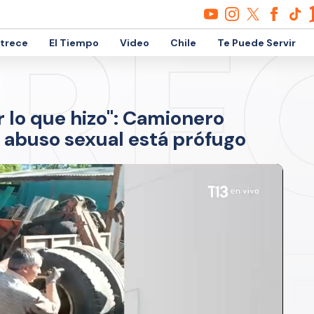
etrece
El Tiempo
Video
Chile
Te Puede Servir
r lo que hizo": Camionero
 abuso sexual está prófugo