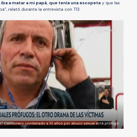
iba a matar a mi papá
,
que tenía una escopeta
y que las
a", relató durante la entrevista con T13.
izo": Camionero condenado a 10 años por abuso sexual está prófugo