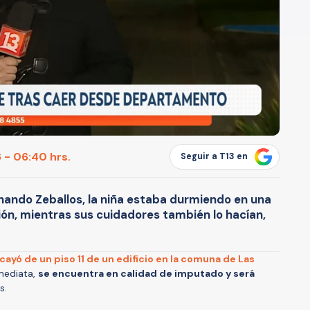
 - 06:40 hrs.
Seguir a T13 en
rnando Zeballos, la niña estaba durmiendo en una
ión, mientras sus cuidadores también lo hacían,
cayó de un piso 11 de un edificio en la comuna de Las
mediata,
se encuentra en calidad de imputado y será
s.