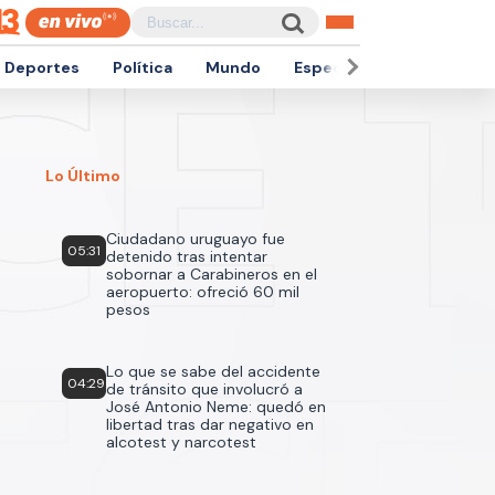
Deportes
Política
Mundo
Espectáculos
Empren
Lo Último
Ciudadano uruguayo fue
05:31
detenido tras intentar
sobornar a Carabineros en el
aeropuerto: ofreció 60 mil
pesos
Lo que se sabe del accidente
04:29
de tránsito que involucró a
José Antonio Neme: quedó en
libertad tras dar negativo en
alcotest y narcotest