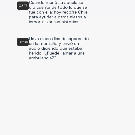
Cuando murió su abuela se
03:17
dio cuenta de todo lo que se
fue con ella: hoy recorre Chile
para ayudar a otros nietos a
inmortalizar sus historias
Lleva cinco días desaparecido
02:39
en la montaña y envió un
audio diciendo que estaba
herido: “¿Puede llamar a una
ambulancia?”