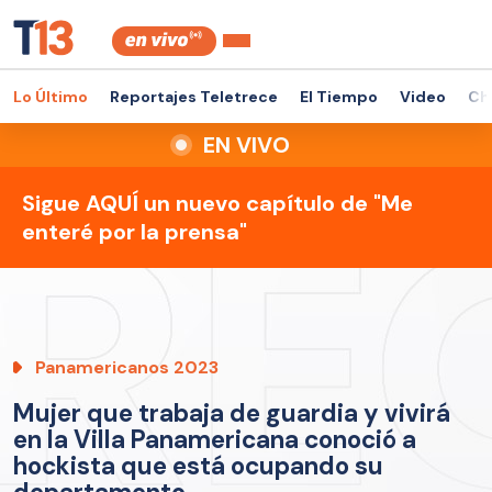
Lo Último
Reportajes Teletrece
El Tiempo
Video
Ch
EN VIVO
Sigue AQUÍ un nuevo capítulo de "Me
enteré por la prensa"
Panamericanos 2023
Mujer que trabaja de guardia y vivirá
en la Villa Panamericana conoció a
hockista que está ocupando su