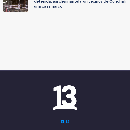
detenida: así desmantelaron vecinos de Conchalí
una casa narco
El 13