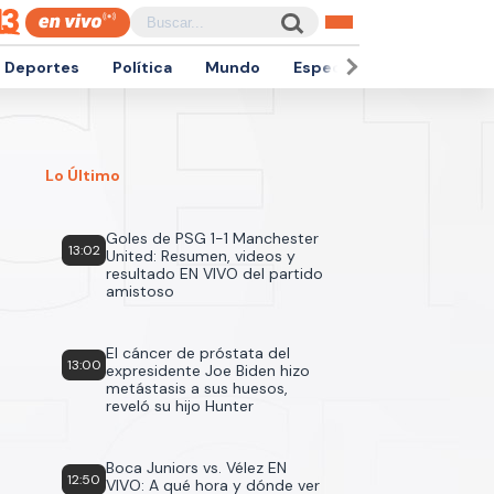
Deportes
Política
Mundo
Espectáculos
Empren
Lo Último
Goles de PSG 1-1 Manchester
13:02
United: Resumen, videos y
resultado EN VIVO del partido
amistoso
El cáncer de próstata del
13:00
expresidente Joe Biden hizo
metástasis a sus huesos,
reveló su hijo Hunter
Boca Juniors vs. Vélez EN
12:50
VIVO: A qué hora y dónde ver