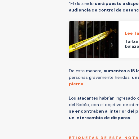
"El detenido
será puesto a dispo
audiencia de control de detenci
Lee T
Turba
balazo
De esta manera,
aumentan a 15 l
personas gravemente heridas:
una
pierna.
Los atacantes habrían ingresado 
del Biobío, con el objetivo de int
se encontraban al interior del 
un intercambio de disparos.
ETIQUETAS DE ESTA NOT