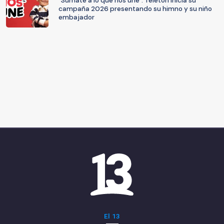
"Súmate a lo que nos une": Teletón inicia su
campaña 2026 presentando su himno y su niño
embajador
El 13