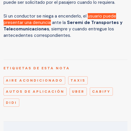
puede ser solicitado por el pasajero cuando lo requiera.
Si un conductor se niega a encenderlo, el
usuario puede
presentar una denuncia
ante la
Seremi de Transportes y
Telecomunicaciones
, siempre y cuando entregue los
antecedentes correspondientes.
ETIQUETAS DE ESTA NOTA
AIRE ACONDICIONADO
TAXIS
AUTOS DE APLICACIÓN
UBER
CABIFY
DIDI