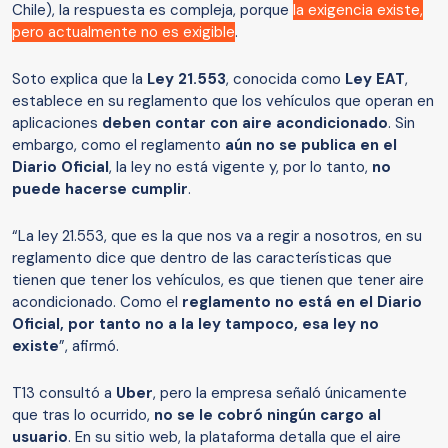
Chile), la respuesta es compleja, porque
la exigencia existe,
pero actualmente no es exigible
.
Soto explica que la
Ley 21.553
, conocida como
Ley EAT
,
establece en su reglamento que los vehículos que operan en
aplicaciones
deben contar con aire acondicionado
. Sin
embargo, como el reglamento
aún no se publica en el
Diario Oficial
, la ley no está vigente y, por lo tanto,
no
puede hacerse cumplir
.
“La ley 21.553, que es la que nos va a regir a nosotros, en su
reglamento dice que dentro de las características que
tienen que tener los vehículos, es que tienen que tener aire
acondicionado. Como el
reglamento no está en el Diario
Oficial, por tanto no a la ley tampoco, esa ley no
existe
”, afirmó.
T13 consultó a
Uber
, pero la empresa señaló únicamente
que tras lo ocurrido,
no se le cobró ningún cargo al
usuario
. En su sitio web, la plataforma detalla que el aire