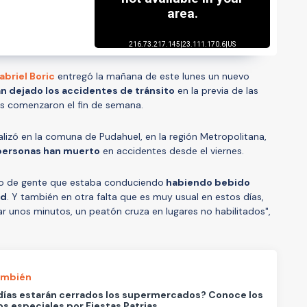
abriel Boric
entregó la mañana de este lunes un nuevo
an dejado los accidentes de tránsito
en la previa de las
os comenzaron el fin de semana.
lizó en la comuna de Pudahuel, en la región Metropolitana,
personas han muerto
en accidentes desde el viernes.
to de gente que estaba conduciendo
habiendo bebido
ad
. Y también en otra falta que es muy usual en estos días,
 unos minutos, un peatón cruza en lugares no habilitados",
ambién
días estarán cerrados los supermercados? Conoce los
os especiales por Fiestas Patrias