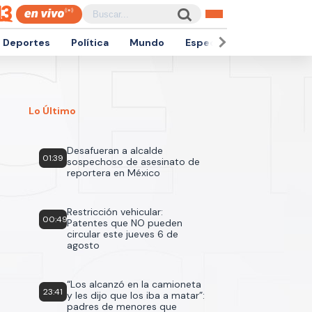
Deportes
Política
Mundo
Espectáculos
Empren
Lo Último
Desafueran a alcalde
01:39
sospechoso de asesinato de
reportera en México
Restricción vehicular:
00:49
Patentes que NO pueden
circular este jueves 6 de
agosto
“Los alcanzó en la camioneta
23:41
y les dijo que los iba a matar”:
padres de menores que