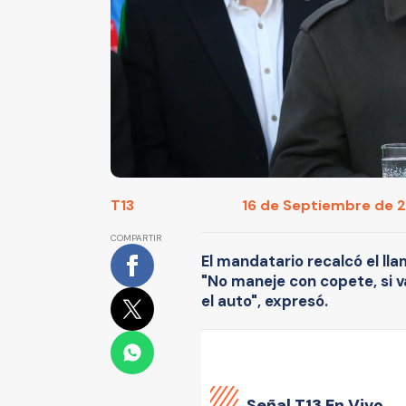
T13
16 de Septiembre de 2
COMPARTIR
El mandatario recalcó el lla
"No maneje con copete, si va
el auto", expresó.
Señal
T13 En Vivo