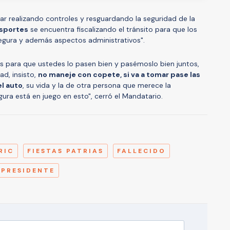
ar realizando controles y resguardando la seguridad de la
nsportes
se encuentra fiscalizando el tránsito para que los
segura y además aspectos administrativos".
 para que ustedes lo pasen bien y pasémoslo bien juntos,
d, insisto,
no maneje con copete, si va a tomar pase las
el auto
, su vida y la de otra persona que merece la
gura está en juego en esto", cerró el Mandatario.
A
RIC
FIESTAS PATRIAS
FALLECIDO
 PRESIDENTE