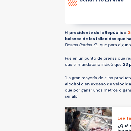
El
presidente de la República,
G
balance de los fallecidos que h
Fiestas Patrias XL
, que para algun
Fue en un punto de prensa que rea
que el mandatario indicó que
23 
"La gran mayoría de ellos produc
alcohol o en exceso de velocid
que por ganar unos metros o ganar
señaló.
Lee T
¿Qué 
horari