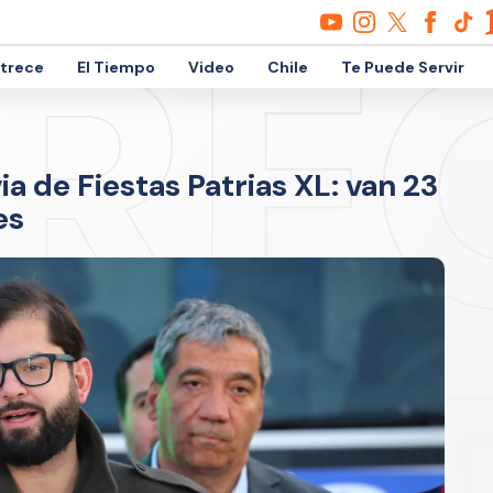
etrece
El Tiempo
Video
Chile
Te Puede Servir
a de Fiestas Patrias XL: van 23
es