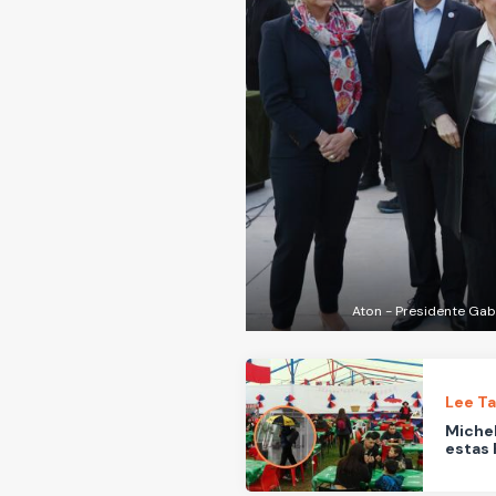
Aton - Presidente Gabr
Lee T
Michel
estas 