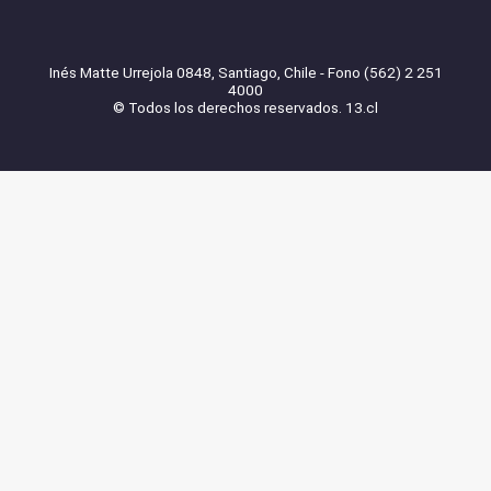
Inés Matte Urrejola 0848, Santiago, Chile - Fono (562) 2 251
4000
© Todos los derechos reservados. 13.cl