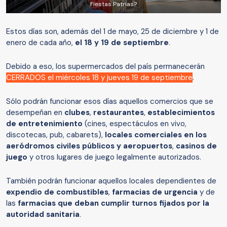
Fiestas Patrias?
Estos días son, además del 1 de mayo, 25 de diciembre y 1 de
enero de cada año,
el 18 y 19 de septiembre
.
Debido a eso, los supermercados del país permanecerán
CERRADOS el miércoles 18 y jueves 19 de septiembre
.
Sólo podrán funcionar esos días aquellos comercios que se
desempeñan en
clubes
,
restaurantes
,
establecimientos
de entretenimiento
(cines, espectáculos en vivo,
discotecas, pub, cabarets),
locales comerciales en los
aeródromos civiles públicos y aeropuertos
,
casinos de
juego
y otros lugares de juego legalmente autorizados.
También podrán funcionar aquellos locales dependientes de
expendio de combustibles
,
farmacias de urgencia
y de
las
farmacias que deban cumplir turnos fijados por la
autoridad sanitaria
.