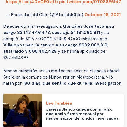
https://t.co/40eOE0viLb
pic.twitter.com/0T0SSE6btZ
— Poder Judicial Chile (@PJudicialChile)
October 18, 2021
De acuerdo a la investigación,
González Jure tuvo a su
cargo $2.147.446.473, sustrajo $1.181.060.811
y se
apropió de $123.740.000 y US $ 4.000 mientras que
Villalobos habría tenido a su cargo $982.062.319,
sustraído $ 606.492.429
y se habría apropiado de
$67.461.000.
Ambos cumplirán con la medida cautelar en el anexo cárcel
Sucre en la comuna de Ñuñoa, región Metropolitana, y lo
harán por
180 días, que será lo que dure la investigación.
Lee También
Javiera Blanco queda con arraigo
nacional y firma mensual por
malversación de fondos reservados