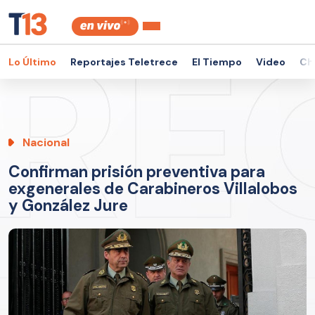
Lo Último
Reportajes Teletrece
El Tiempo
Video
Ch
Nacional
Confirman prisión preventiva para
exgenerales de Carabineros Villalobos
y González Jure