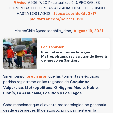
#Aviso
A206-7/2021 (actualización): PROBABLES
TORMENTAS ELÉCTRICAS AISLADAS DESDE COQUIMBO
HASTA LOS LAGOS
https://t.co/IdcXdvGk17
pic.twitter.com/boPZctiHV0
— MeteoChile (@meteochile_dmc)
August 19, 2021
Lee También
Precipitaciones en la región
Metropolitana: revisa cuándo lloverá
de nuevo en Santiago
Sin embargo,
precisaron
que las tormentas eléctricas
podrían registrarse en las regiones de
Coquimbo
,
Valparaíso
,
Metropolitana
,
O'Higgins
,
Maule
,
Ñuble
,
Biobío
,
La Araucanía
,
Los Ríos y Los Lagos
.
Cabe mencionar que el evento meteorológico se generaría
desde este jueves 19 de agosto, principalmente en la