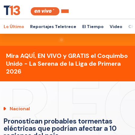
Lo Último
Reportajes Teletrece
El Tiempo
Video
Ch
Mira AQUÍ, EN VIVO y GRATIS el Coquimbo
Unido - La Serena de la Liga de Primera
2026
Nacional
Pronostican probables tormentas
eléctricas que podrían afectar a 10