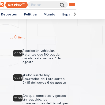
Deportes
Política
Mundo
Espectáculos
Empren
Lo Último
Restricción vehicular:
00:50
Patentes que NO pueden
circular este viernes 7 de
agosto
¿Hubo suerte hoy?:
00:38
Resultados del Loto sorteo
5461 del jueves 6 de agosto
Cheque, contratos y gastos
23:56
sin respaldo: las
observaciones del Servel que