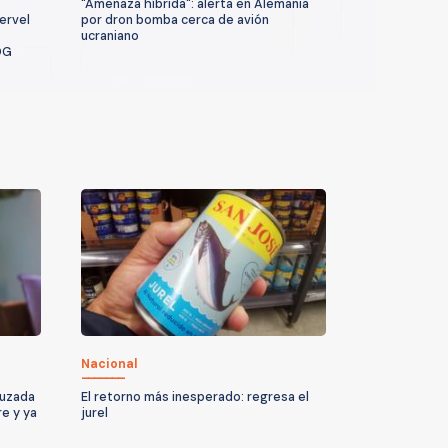
"Amenaza híbrida": alerta en Alemania
ervel
por dron bomba cerca de avión
ucraniano
DG
Nacional
ruzada
El retorno más inesperado: regresa el
re y ya
jurel