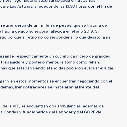
ombre llegó hasta la sucursal ubicada en la Avenida
alle Las Asturias, alrededor de las 13:30 horas
con el fin de
retirar cerca de un millón de pesos
, que se trataría de
 habría dejado su esposa fallecida en el año 2019. Sin
gó porque el retiro no correspondería, lo que desató la ira
unzante
-específicamente un cuchillo carnicero de grandes
 trabajadora
y posteriormente, la tomó como rehén.
onas que estaban siendo atendidas pudieron evacuar el lugar.
 lugar y en estos momentos se encuentran negociando con el
 Además,
francotiradores se instalaron al frente del
al de la AFP, se encuentran dos ambulancias, además de
Las Condes y
funcionarios del Labocar y del GOPE de