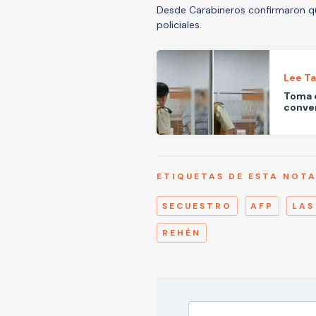
Desde Carabineros confirmaron qu
policiales.
Lee T
Toma 
conver
ETIQUETAS DE ESTA NOT
SECUESTRO
AFP
LAS
REHÉN