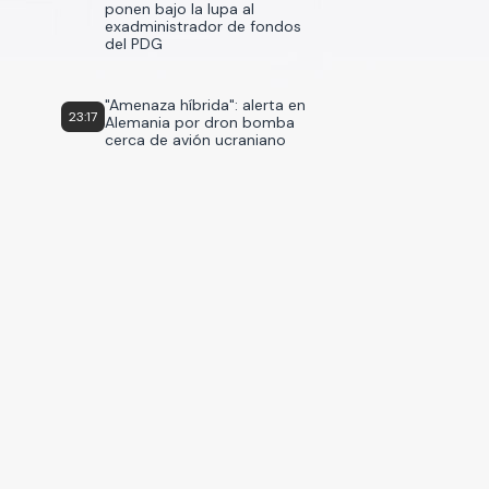
ponen bajo la lupa al
exadministrador de fondos
del PDG
"Amenaza híbrida": alerta en
23:17
Alemania por dron bomba
cerca de avión ucraniano