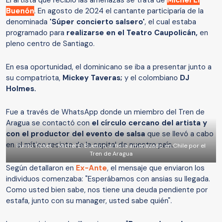
El artista que recibió las amenazas se trata de
Michel El
Buenón
. En agosto de 2024 el cantante participaría de la
denominada
'Súper concierto salsero'
, el cual estaba
programado para
realizarse en el Teatro Caupolicán,
en
pleno centro de Santiago.
En esa oportunidad, el dominicano se iba a presentar junto a
su compatriota,
Mickey Taveras;
y el colombiano
DJ
Holmes.
Fue a través de WhatsApp donde un miembro del Tren de
Aragua se contactó con
el círculo cercano del artista y
con el productor del evento de salsa
que se llevó a cabo
en el mítico recinto de la capital de nuestro país.
Punto Ticket - Michel El Buenon, artista amenazado en Chile por el
Tren de Aragua
Según detallaron en
Ex-Ante
, el mensaje que enviaron los
individuos comenzaba: "Esperábamos con ansias su llegada.
Como usted bien sabe, nos tiene una deuda pendiente por
estafa, junto con su manager, usted sabe quién".