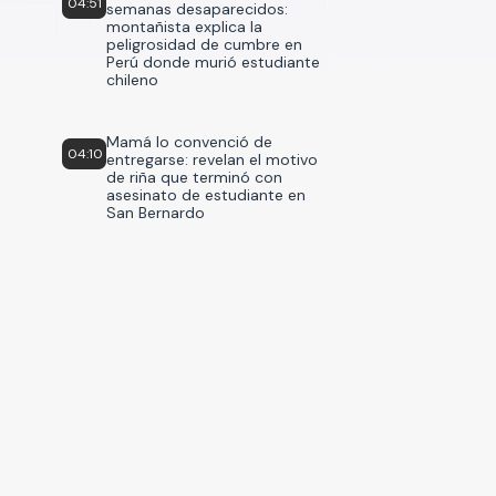
04:51
semanas desaparecidos:
montañista explica la
peligrosidad de cumbre en
Perú donde murió estudiante
chileno
Mamá lo convenció de
04:10
entregarse: revelan el motivo
de riña que terminó con
asesinato de estudiante en
San Bernardo