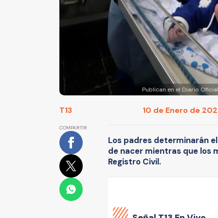
Publican en el Diario Ofici
T13
10 de Enero de 2022
COMPARTIR
Los padres determinarán el 
de nacer mientras que los m
Registro Civil.
Señal
T13 En Vivo