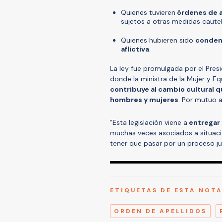
Quienes tuvieren
órdenes de a
sujetos a otras medidas cautel
Quienes hubieren sido
conden
aflictiva
.
La ley fue promulgada por el Pres
donde la ministra de la Mujer y E
contribuye al cambio cultural 
hombres y mujeres
. Por mutuo 
"Esta legislación viene a
entregar r
muchas veces asociados a situacion
tener que pasar por un proceso judi
ETIQUETAS DE ESTA NOT
ORDEN DE APELLIDOS