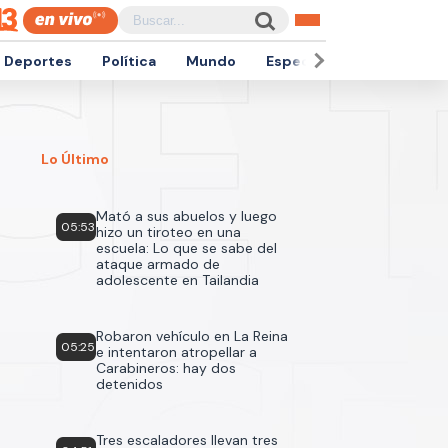
Deportes
Política
Mundo
Espectáculos
Empren
Lo Último
Mató a sus abuelos y luego
05:53
hizo un tiroteo en una
escuela: Lo que se sabe del
ataque armado de
adolescente en Tailandia
Robaron vehículo en La Reina
05:25
e intentaron atropellar a
Carabineros: hay dos
detenidos
Tres escaladores llevan tres