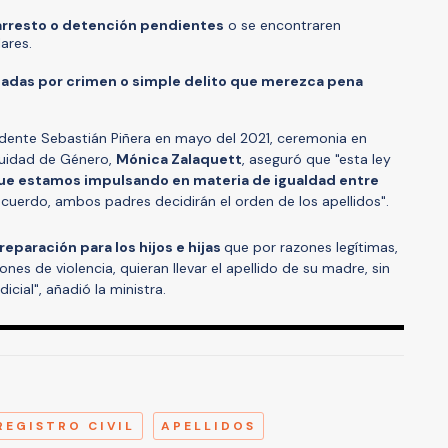
rresto o detención pendientes
o se encontraren
ares.
adas por crimen o simple delito que merezca pena
idente Sebastián Piñera en mayo del 2021, ceremonia en
quidad de Género,
Mónica Zalaquett
, aseguró que "esta ley
que estamos impulsando en materia de igualdad entre
acuerdo, ambos padres decidirán el orden de los apellidos".
eparación para los hijos e hijas
que por razones legítimas,
es de violencia, quieran llevar el apellido de su madre, sin
cial", añadió la ministra.
A
REGISTRO CIVIL
APELLIDOS