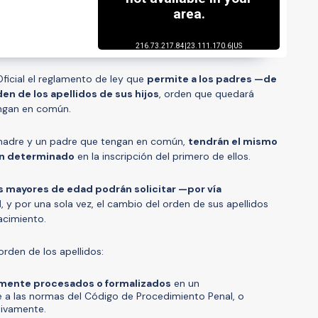
 Oficial el reglamento de ley que
permite a los padres —de
n de los apellidos de sus hijos
, orden que quedará
engan en común.
a madre y un padre que tengan en común,
tendrán el mismo
an determinado
en la inscripción del primero de ellos.
 mayores de edad podrán solicitar —por vía
l
, y por una sola vez, el cambio del orden de sus apellidos
acimiento.
orden de los apellidos:
mente procesados o formalizados
en un
a las normas del Código de Procedimiento Penal, o
tivamente.