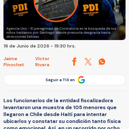
Agencia Uno - El peregrinaje de Contraloría en la búsqueda de los
niños haitianos por Santiago: desde presunta desgracia hasta
direcciones fallidas
16 de Junio de 2026 - 19:30 hrs.
Jaime
Víctor
Pinochet
Rivera
Seguir a T13 en
Los funcionarios de la entidad fiscalizadora
levantaron una muestra de 105 menores que
llegaron a Chile desde Haití para intentar
ubicarlos y constatar su condición tanto física
como emocional. Así, en un recorrido por ocho