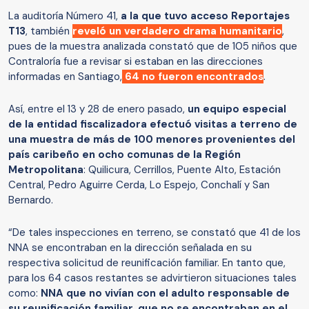
La auditoría Número 41,
a la que tuvo acceso Reportajes
T13
, también
reveló un verdadero drama humanitario
,
pues de la muestra analizada constató que de 105 niños que
Contraloría fue a revisar si estaban en las direcciones
informadas en Santiago,
64 no fueron encontrados
.
Así, entre el 13 y 28 de enero pasado,
un equipo especial
de la entidad fiscalizadora efectuó visitas a terreno de
una muestra de más de 100 menores provenientes del
país caribeño en ocho comunas de la Región
Metropolitana
: Quilicura, Cerrillos, Puente Alto, Estación
Central, Pedro Aguirre Cerda, Lo Espejo, Conchalí y San
Bernardo.
“De tales inspecciones en terreno, se constató que 41 de los
NNA se encontraban en la dirección señalada en su
respectiva solicitud de reunificación familiar. En tanto que,
para los 64 casos restantes se advirtieron situaciones tales
como:
NNA que no vivían con el adulto responsable de
su reunificación familiar, que no se encontraban en el