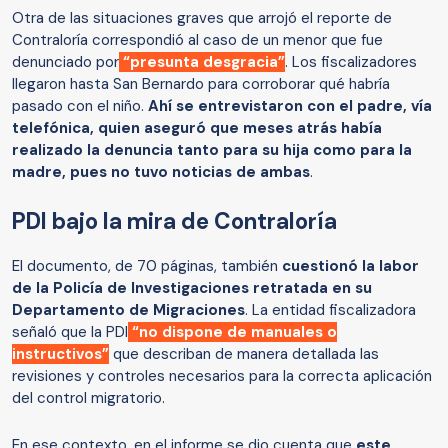
Otra de las situaciones graves que arrojó el reporte de
Contraloría correspondió al caso de un menor que fue
denunciado por
“presunta desgracia”
. Los fiscalizadores
llegaron hasta San Bernardo para corroborar qué habría
pasado con el niño.
Ahí se entrevistaron con el padre, vía
telefónica, quien aseguró que meses atrás había
realizado la denuncia tanto para su hija como para la
madre, pues no tuvo noticias de ambas
.
PDI bajo la mira de Contraloría
El documento, de 70 páginas, también
cuestionó la labor
de la Policía de Investigaciones retratada en su
Departamento de Migraciones
. La entidad fiscalizadora
señaló que la PDI
“no dispone de manuales o
instructivos”
que describan de manera detallada las
revisiones y controles necesarios para la correcta aplicación
del control migratorio.
En ese contexto, en el informe se dio cuenta que
este