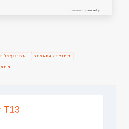
A
BÚSQUEDA
DESAPARECIDO
LSON
r T13