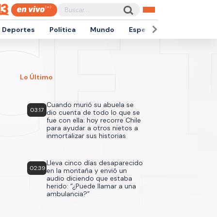
Deportes
Política
Mundo
Espectáculos
Empren
Lo Último
Cuando murió su abuela se
03:17
dio cuenta de todo lo que se
fue con ella: hoy recorre Chile
para ayudar a otros nietos a
inmortalizar sus historias
Lleva cinco días desaparecido
02:39
en la montaña y envió un
audio diciendo que estaba
herido: “¿Puede llamar a una
ambulancia?”