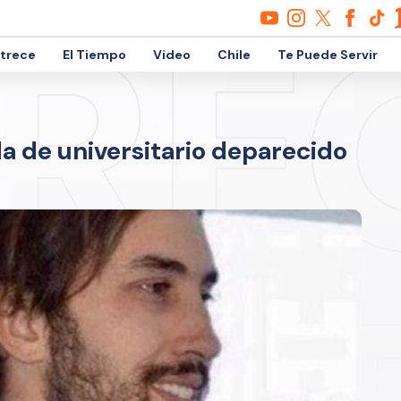
etrece
El Tiempo
Video
Chile
Te Puede Servir
da de universitario deparecido