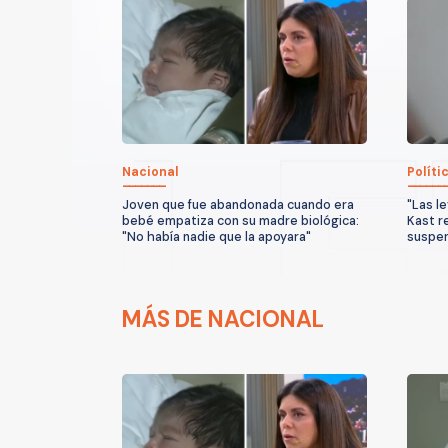
Nacional
Políti
Joven que fue abandonada cuando era
"Las l
bebé empatiza con su madre biológica:
Kast r
"No había nadie que la apoyara"
suspen
MÁS DE NACIONAL