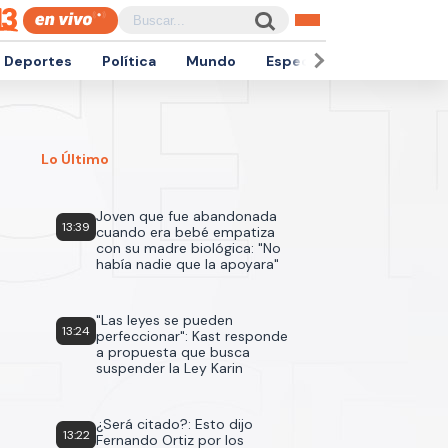
Deportes
Política
Mundo
Espectáculos
Empren
Lo Último
Joven que fue abandonada
13:39
cuando era bebé empatiza
con su madre biológica: "No
había nadie que la apoyara"
"Las leyes se pueden
13:24
perfeccionar": Kast responde
a propuesta que busca
suspender la Ley Karin
¿Será citado?: Esto dijo
13:22
Fernando Ortiz por los