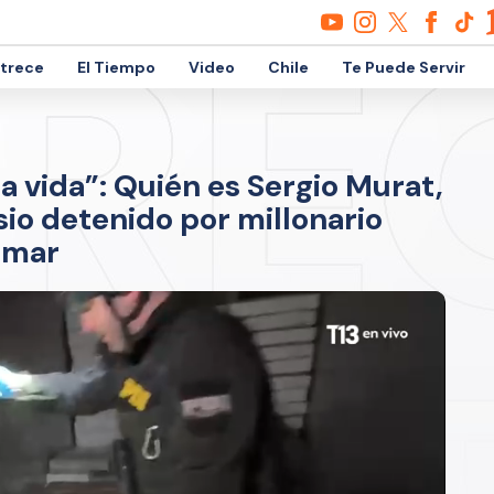
etrece
El Tiempo
Video
Chile
Te Puede Servir
a vida”: Quién es Sergio Murat,
io detenido por millonario
 mar