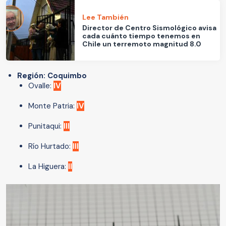
Lee También
Director de Centro Sismológico avisa
cada cuánto tiempo tenemos en
Chile un terremoto magnitud 8.0
Región: Coquimbo
Ovalle:
IV
Monte Patria:
IV
Punitaqui:
III
Rí­o Hurtado:
III
La Higuera:
II