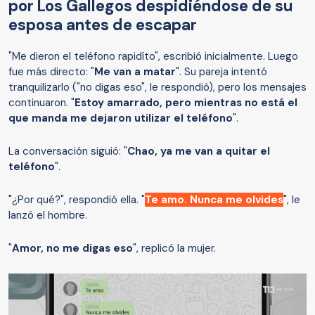
por Los Gallegos despidiéndose de su
esposa antes de escapar
"Me dieron el teléfono rapidíto", escribió inicialmente. Luego
fue más directo: "
Me van a matar
". Su pareja intentó
tranquilizarlo ("no digas eso", le respondió), pero los mensajes
continuaron. "
Estoy amarrado, pero mientras no está el
que manda me dejaron utilizar el teléfono
".
La conversación siguió: "
Chao, ya me van a quitar el
teléfono
".
"¿Por qué?", respondió ella. "
Te amo. Nunca me olvides
", le
lanzó el hombre.
"
Amor, no me digas eso
", replicó la mujer.