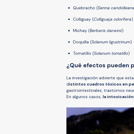
Quebracho (
Senna candollean
Colliguay (
Colliguaja odorifera
)
Michay (
Berberis darwinii
)
Doquilla (
Solanum ligustrinum
)
Tomatillo (
Solanum tomatillo
)
¿Qué efectos pueden 
La investigación advierte que es
d
istintos cuadros tóxicos en p
gastrointestinales, trastornos neu
En algunos casos,
la intoxicación