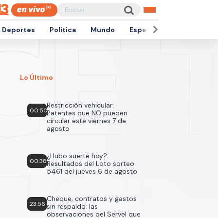
Deportes
Política
Mundo
Espectáculos
Empren
Lo Último
Restricción vehicular:
00:50
Patentes que NO pueden
circular este viernes 7 de
agosto
¿Hubo suerte hoy?:
00:38
Resultados del Loto sorteo
5461 del jueves 6 de agosto
Cheque, contratos y gastos
23:56
sin respaldo: las
observaciones del Servel que