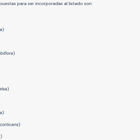
puestas para ser incorporadas al listado son:
ia
)
biflora
)
elsa
)
ta
)
corticans
)
s
)