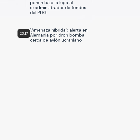
ponen bajo la lupa al
exadministrador de fondos
del PDG
"Amenaza híbrida": alerta en
23:17
Alemania por dron bomba
cerca de avión ucraniano