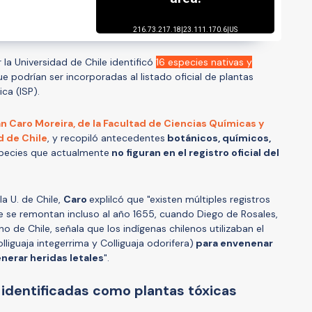
 la Universidad de Chile identificó
16 especies nativas y
e podrían ser incorporadas al listado oficial de plantas
ica (ISP).
n Caro Moreira, de la Facultad de Ciencias Químicas y
d de Chile
, y recopiló antecedentes
botánicos, químicos,
pecies que actualmente
no figuran en el registro oficial del
la U. de Chile,
Caro
explilcó que "existen múltiples registros
ue se remontan incluso al año 1655, cuando Diego de Rosales,
ino de Chile, señala que los indígenas chilenos utilizaban el
olliguaja integerrima y Colliguaja odorifera)
para envenenar
enerar heridas letales
".
 identificadas como plantas tóxicas