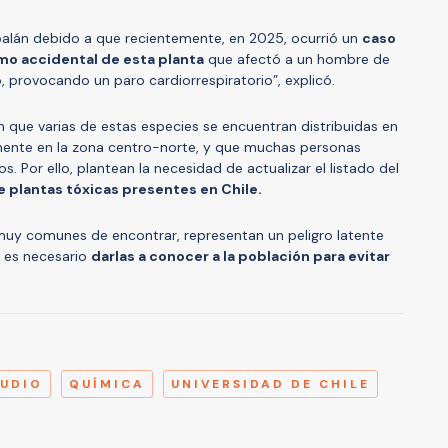
palán debido a que recientemente, en 2025, ocurrió un
caso
mo accidental de esta planta
que afectó a un hombre de
, provocando un paro cardiorrespiratorio”, explicó.
n que varias de estas especies se encuentran distribuidas en
lmente en la zona centro-norte, y que muchas personas
. Por ello, plantean la necesidad de actualizar el listado del
e plantas tóxicas presentes en Chile.
muy comunes de encontrar, representan un peligro latente
o, es necesario
darlas a conocer a la población para evitar
A
TUDIO
QUÍMICA
UNIVERSIDAD DE CHILE