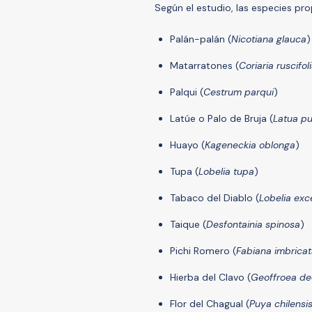
Según el estudio, las especies pro
Palán-palán (
Nicotiana glauca
)
Matarratones (
Coriaria ruscifol
Palqui (
Cestrum parqui
)
Latúe o Palo de Bruja (
Latua pu
Huayo (
Kageneckia oblonga
)
Tupa (
Lobelia tupa
)
Tabaco del Diablo (
Lobelia exc
Taique (
Desfontainia spinosa
)
Pichi Romero (
Fabiana imbrica
Hierba del Clavo (
Geoffroea de
Flor del Chagual (
Puya chilensi