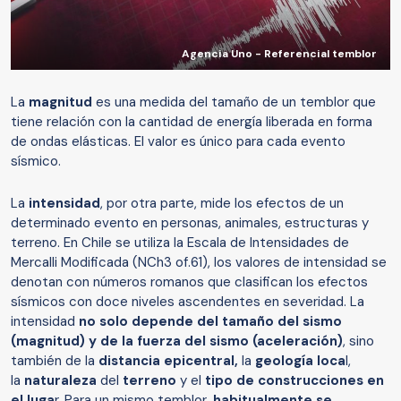
Agencia Uno - Referencial temblor
La
magnitud
es una medida del tamaño de un temblor que
tiene relación con la cantidad de energía liberada en forma
de ondas elásticas. El valor es único para cada evento
sísmico.
La
intensidad
, por otra parte, mide los efectos de un
determinado evento en personas, animales, estructuras y
terreno. En Chile se utiliza la Escala de Intensidades de
Mercalli Modificada (NCh3 of.61), los valores de intensidad se
denotan con números romanos que clasifican los efectos
sísmicos con doce niveles ascendentes en severidad. La
intensidad
no solo depende del tamaño del sismo
(magnitud) y de la fuerza del sismo (aceleración)
, sino
también de la
distancia epicentral,
la
geología loca
l,
la
naturaleza
del
terreno
y el
tipo de construcciones en
el luga
r. Para un mismo temblor,
habitualmente se