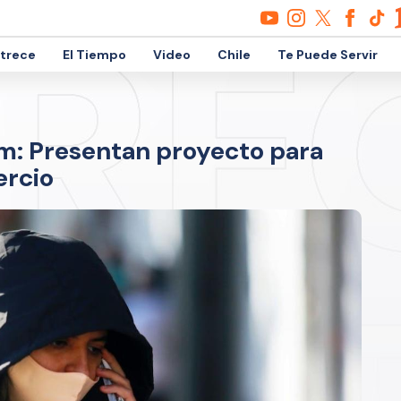
etrece
El Tiempo
Video
Chile
Te Puede Servir
am: Presentan proyecto para
ercio