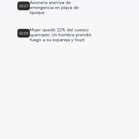
Avioneta aterriza de
22:27
emergencia en playa de
Iquique
Mujer quedó 22% del cuerpo
22:23
quemado: Un hombre prendió
fuego a su expareja y huyó