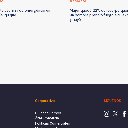
nal
Nacional
ta aterriza de emergencia en
Mujer quedó 22% del cuerpo que
de Iquique
Un hombre prendió fuego a su ex
y huyó
Corporativo
SÍGUENOS
Quiénes Somos
Área Comercial
Políticas Comerciales