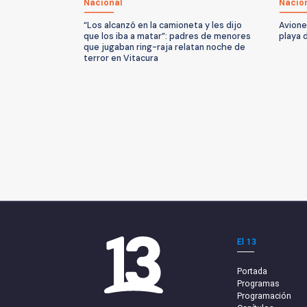
Nacional
Nacio
“Los alcanzó en la camioneta y les dijo
Avione
que los iba a matar”: padres de menores
playa 
que jugaban ring-raja relatan noche de
terror en Vitacura
El 13
Portada
Programas
Programación