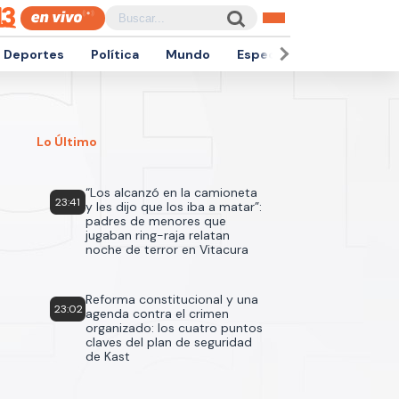
Deportes
Política
Mundo
Espectáculos
Empren
Lo Último
“Los alcanzó en la camioneta
23:41
y les dijo que los iba a matar”:
padres de menores que
jugaban ring-raja relatan
noche de terror en Vitacura
Reforma constitucional y una
23:02
agenda contra el crimen
organizado: los cuatro puntos
claves del plan de seguridad
de Kast