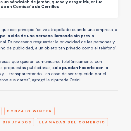
a un sándwich de jamón, queso y droga: Mujer fue
da en Comisaría de Cerrillos
ó que ese principio "se ve atropellado cuando una empresa, a
pe la vida de una persona llamando sin previa
onal. Es necesario resguardar la privacidad de las personas y
o no de publicidad, a un objeto tan privado como el teléfono".
presas que quieran comunicarse telefónicamente con
es propuestas publicitarias,
solo puedan hacerlo con la
o
y – transparentando- en caso de ser requerido por el
eron sus datos", agregó la diputada Orsini.
A
GONZALO WINTER
Y DIPUTADOS
LLAMADAS DEL COMERCIO