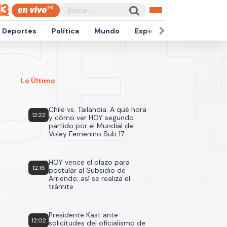
Deportes
Política
Mundo
Espectáculos
Empren
Lo Último
Chile vs. Tailandia: A qué hora
12:22
y cómo ver HOY segundo
partido por el Mundial de
Voley Femenino Sub 17
HOY vence el plazo para
12:16
postular al Subsidio de
Arriendo: así se realiza el
trámite
Presidente Kast ante
12:02
solicitudes del oficialismo de