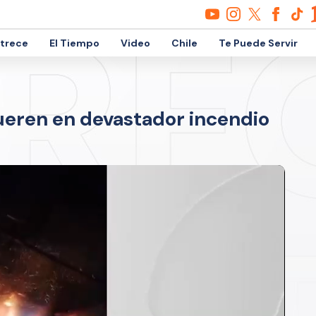
etrece
El Tiempo
Video
Chile
Te Puede Servir
eren en devastador incendio