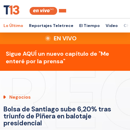
Lo Último
Reportajes Teletrece
El Tiempo
Video
Ch
EN VIVO
Sigue AQUÍ un nuevo capítulo de "Me
enteré por la prensa"
Negocios
Bolsa de Santiago sube 6,20% tras
triunfo de Piñera en balotaje
presidencial