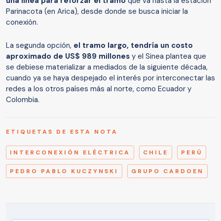
una línea para reforzar el tramo
que va hasta la estación
Parinacota (en Arica), desde donde se busca iniciar la
conexión.
La segunda opción,
el tramo largo, tendría un costo
aproximado de US$ 989 millones
y el Sinea plantea que
se debiese materializar a mediados de la siguiente década,
cuando ya se haya despejado el interés por interconectar las
redes a los otros países más al norte, como Ecuador y
Colombia.
ETIQUETAS DE ESTA NOTA
INTERCONEXIÓN ELÉCTRICA
CHILE
PERÚ
PEDRO PABLO KUCZYNSKI
GRUPO CARDOEN