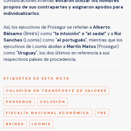
comunicaciones internas
evitaron utilizar los nombres
propios de sus contrapartes y asignaron apodos para
individualizarlos
.
Así, los ejecutivos de Prosegur se referían a
Alberto
Bálsamo
(Brink’s) como
"la intuición" o "el sedal"
y a
Rui
Sanches
(Loomis) como "
el portugués
", mientras que los
ejecutivos de Loomis aludían a
Martín Matos
(Prosegur)
como "
Uruguay
", los dos últimos en referencia a sus
respectivos países de procedencia.
ETIQUETAS DE ESTA NOTA
COLUSIÓN EN TRANSPORTE DE VALORES
PROSEGUR
COLUSIÓN
FISCALÍA NACIONAL ECONÓMICA
FNE
BRINKS
LOOMIS