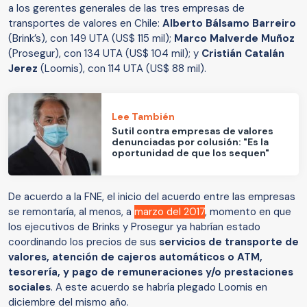
a los gerentes generales de las tres empresas de
transportes de valores en Chile:
Alberto Bálsamo Barreiro
(Brink’s), con 149 UTA (US$ 115 mil);
Marco Malverde Muñoz
(Prosegur), con 134 UTA (US$ 104 mil); y
Cristián Catalán
Jerez
(Loomis), con 114 UTA (US$ 88 mil).
Lee También
Sutil contra empresas de valores
denunciadas por colusión: "Es la
oportunidad de que los sequen"
De acuerdo a la FNE, el inicio del acuerdo entre las empresas
se remontaría, al menos, a
marzo del 2017
, momento en que
los ejecutivos de Brinks y Prosegur ya habrían estado
coordinando los precios de sus
servicios de transporte de
valores, atención de cajeros automáticos o ATM,
tesorería, y pago de remuneraciones y/o prestaciones
sociales
. A este acuerdo se habría plegado Loomis en
diciembre del mismo año.