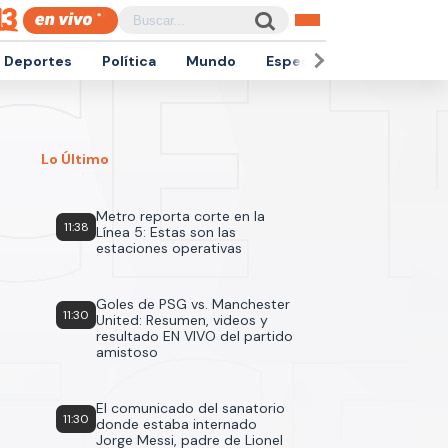
Deportes
Política
Mundo
Espectáculos
Empren
Lo Último
Metro reporta corte en la
11:38
Línea 5: Estas son las
estaciones operativas
Goles de PSG vs. Manchester
11:30
United: Resumen, videos y
resultado EN VIVO del partido
amistoso
El comunicado del sanatorio
11:30
donde estaba internado
Jorge Messi, padre de Lionel