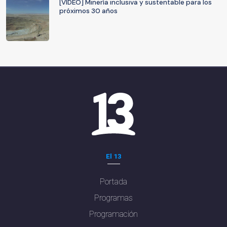
[VIDEO] Minería inclusiva y sustentable para los
próximos 30 años
El 13
Portada
Programas
Programación