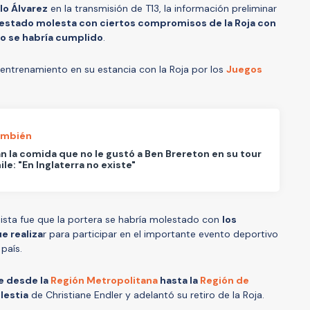
lo Álvarez
en la transmisión de T13, la información preliminar
 estado molesta con ciertos compromisos de la Roja con
no se habría cumplido
.
ntrenamiento en su estancia con la Roja por los
Juegos
ambién
n la comida que no le gustó a Ben Brereton en su tour
ile: "En Inglaterra no existe"
dista fue que la portera se habría molestado con
los
e realiza
r para participar en el importante evento deportivo
 país.
e desde la
Región Metropolitana
hasta la
Región de
lestia
de Christiane Endler y adelantó su retiro de la Roja.