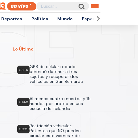
Deportes
Política
Mundo
Espectáculos
Empren
Lo Último
GPS de celular robado
03:14
permitió detener a tres
sujetos y recuperar dos
vehículos en San Bernardo
Al menos cuatro muertos y 15
01:45
heridos por tiroteo en una
escuela de Tailandia
Restricción vehicular:
00:50
Patentes que NO pueden
circular este viernes 7 de