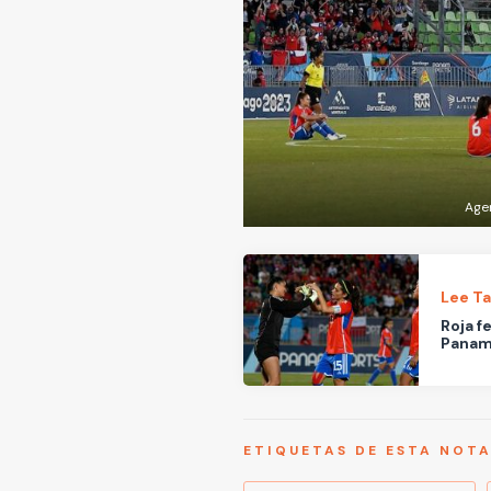
Agen
Lee T
Roja f
Paname
ETIQUETAS DE ESTA NOT