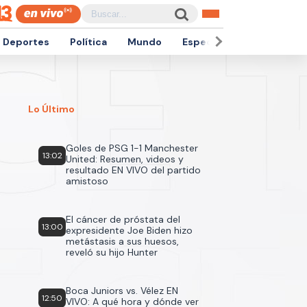
Deportes
Política
Mundo
Espectáculos
Empren
Lo Último
Goles de PSG 1-1 Manchester
13:02
United: Resumen, videos y
resultado EN VIVO del partido
amistoso
El cáncer de próstata del
13:00
expresidente Joe Biden hizo
metástasis a sus huesos,
reveló su hijo Hunter
Boca Juniors vs. Vélez EN
12:50
VIVO: A qué hora y dónde ver