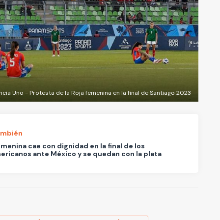
cia Uno - Protesta de la Roja femenina en la final de Santiago 2023
ambién
emenina cae con dignidad en la final de los
ricanos ante México y se quedan con la plata
A