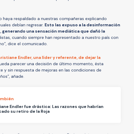
o haya respaldado a nuestras compañeras explicando
uales debían regresar.
Esto las expuso a la desinformación
, generando una sensación mediática que dañó la
istas, cuando siempre han representado a nuestro país con
o”, dice el comunicado.
stiane Endler, una líder y referente, de dejar la
pueda parecer una decisión de último momento, ésta
e y sin respuesta de mejoras en las condiciones de
años”, añade.
ambién
iane Endler fue drástica: Las razones que habrían
ado su retiro de la Roja