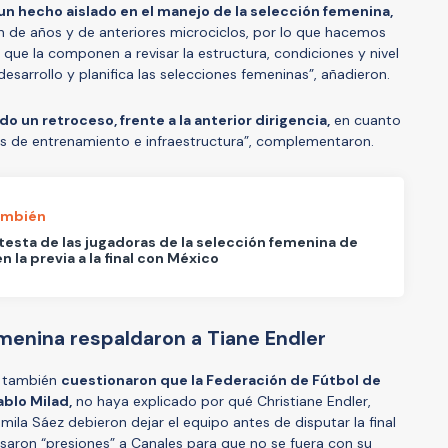
n hecho aislado en el manejo de la selección femenina,
n de años y de anteriores microciclos, por lo que hacemos
s que la componen a revisar la estructura, condiciones y nivel
esarrollo y planifica las selecciones femeninas”, añadieron.
un retroceso, frente a la anterior dirigencia,
en cuanto
nes de entrenamiento e infraestructura”, complementaron.
ambién
testa de las jugadoras de la selección femenina de
en la previa a la final con México
emenina respaldaron a Tiane Endler
a también
cuestionaron que la Federación de Fútbol de
blo Milad,
no haya explicado por qué Christiane Endler,
ila Sáez debieron dejar el equipo antes de disputar la final
saron “presiones” a Canales para que no se fuera con su