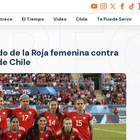
etrece
El Tiempo
Video
Chile
Te Puede Servir
o de la Roja femenina contra
de Chile