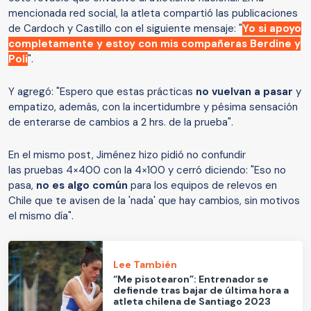
mencionada red social, la atleta compartió las publicaciones
de Cardoch y Castillo con el siguiente mensaje: "
Yo si apoyo
completamente y estoy con mis compañeras Berdine y
Poli
".
Y agregó: "Espero que estas prácticas
no vuelvan a pasar
y
empatizo, además, con la incertidumbre y pésima sensación
de enterarse de cambios a 2 hrs. de la prueba".
En el mismo post, Jiménez hizo pidió no confundir
las pruebas 4×400 con la 4×100 y cerró diciendo: "Eso no
pasa,
no es algo común
para los equipos de relevos en
Chile que te avisen de la 'nada' que hay cambios, sin motivos
el mismo día".
Lee También
“Me pisotearon”: Entrenador se
defiende tras bajar de última hora a
atleta chilena de Santiago 2023