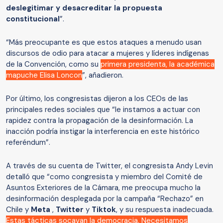
deslegitimar y desacreditar la propuesta
constitucional
”.
“Más preocupante es que estos ataques a menudo usan
discursos de odio para atacar a mujeres y líderes indígenas
de la Convención, como su
primera presidenta, la académica
mapuche Elisa Loncon
”, añadieron.
Por último, los congresistas dijeron a los CEOs de las
principales redes sociales que “
le instamos a actuar con
rapidez contra la propagación de la desinformación. La
inacción podría instigar la interferencia en este histórico
referéndum”.
A través de su cuenta de Twitter, el congresista Andy Levin
detalló que “
como congresista y miembro del Comité de
Asuntos Exteriores de la Cámara, me preocupa mucho la
desinformación desplegada por la campaña “Rechazo” en
Chile y
Meta
,
Twitter
y
Tiktok
, y su respuesta inadecuada.
Estas tácticas socavan la democracia. Necesitamos