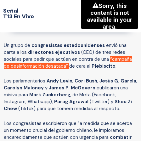
Señal
T13 En Vivo
Un grupo de
congresistas estadounidenses
envió una
carta a los
directores ejecutivos
(CEO) de tres redes
sociales para pedir que actúen en contra de una
“campaña
de desinformación desatada”
de cara al
Plebiscito
.
Los parlamentarios
Andy Levin
,
Cori Bush
,
Jesús G. García
,
Carolyn Maloney
y
James P. McGovern
publicaron una
misiva para
Mark Zuckerberg
, de Meta (Facebook,
Instagram, Whatsapp),
Parag Agrawal
(Twitter) y
Shou Zi
Chew
(Tiktok) para que tomern medidas al respecto.
Los congresistas escribieron que “
a medida que se acerca
un momento crucial del gobierno chileno, le imploramos
encarecidamente que actúen con urgencia para
combatir