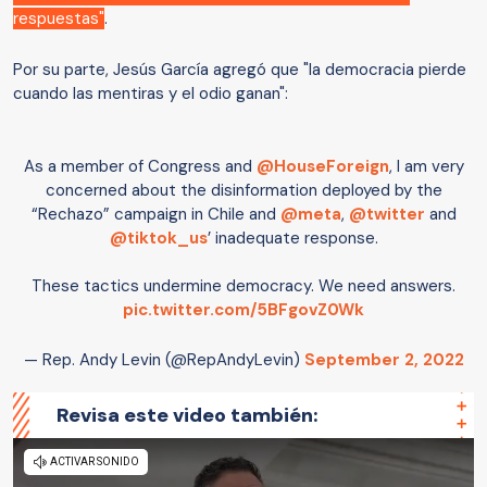
respuestas"
.
Por su parte, Jesús García agregó que "la democracia pierde
cuando las mentiras y el odio ganan":
As a member of Congress and
@HouseForeign
, I am very
concerned about the disinformation deployed by the
“Rechazo” campaign in Chile and
@meta
,
@twitter
and
@tiktok_us
’ inadequate response.
These tactics undermine democracy. We need answers.
pic.twitter.com/5BFgovZ0Wk
— Rep. Andy Levin (@RepAndyLevin)
September 2, 2022
Revisa este video también: