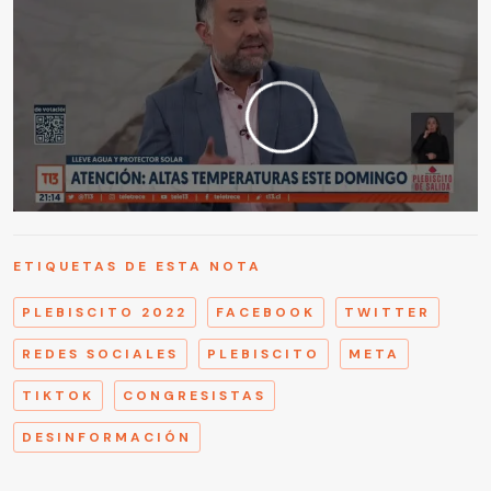
ETIQUETAS DE ESTA NOTA
PLEBISCITO 2022
FACEBOOK
TWITTER
REDES SOCIALES
PLEBISCITO
META
TIKTOK
CONGRESISTAS
DESINFORMACIÓN