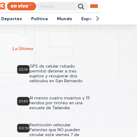
Deportes
Política
Mundo
Espectáculos
Empren
Lo Último
GPS de celular robado
03:14
permitió detener a tres
sujetos y recuperar dos
vehículos en San Bernardo
Al menos cuatro muertos y 15
01:45
heridos por tiroteo en una
escuela de Tailandia
Restricción vehicular:
00:50
Patentes que NO pueden
circular este viernes 7 de