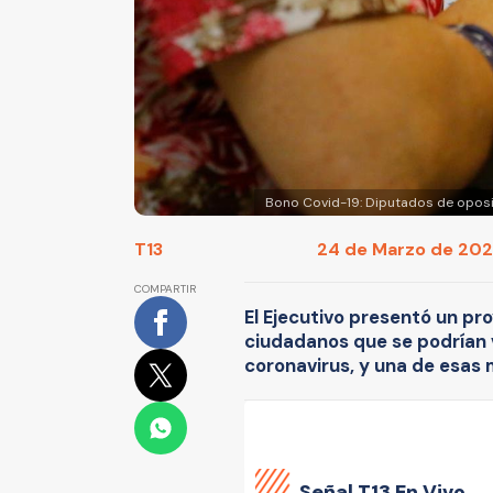
Bono Covid-19: Diputados de oposi
T13
24 de Marzo de 2020
COMPARTIR
El Ejecutivo presentó un p
ciudadanos que se podrían 
coronavirus, y una de esas 
Señal
T13 En Vivo