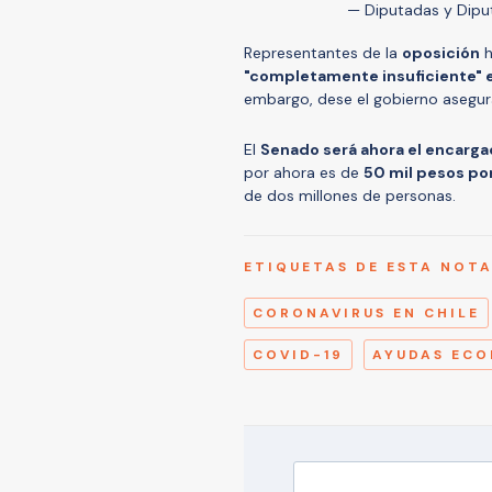
— Diputadas y Dipu
Representantes de la
oposición
h
"completamente insuficiente" e
embargo, dese el gobierno asegur
El
Senado será ahora el encarg
por ahora es de
50 mil pesos por
de dos millones de personas.
ETIQUETAS DE ESTA NOT
CORONAVIRUS EN CHILE
COVID-19
AYUDAS EC