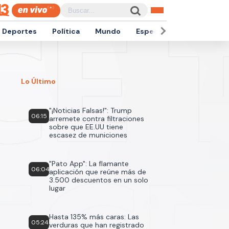
Deportes
Política
Mundo
Espectáculos
Empren
Lo Último
"¡Noticias Falsas!": Trump
06:15
arremete contra filtraciones
sobre que EE.UU tiene
escasez de municiones
"Pato App": La flamante
06:04
aplicación que reúne más de
3.500 descuentos en un solo
lugar
Hasta 135% más caras: Las
05:24
verduras que han registrado