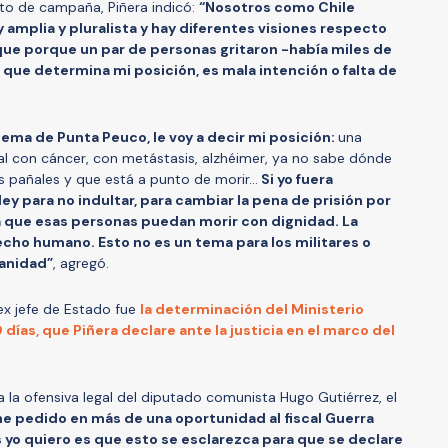
nto de campaña, Piñera indicó:
“Nosotros como Chile
amplia y pluralista y hay diferentes visiones respecto
que porque un par de personas gritaron -había miles de
 que determina mi posición, es mala intención o falta de
ema de Punta Peuco, le voy a decir mi posición:
una
l con cáncer, con metástasis, alzhéimer, ya no sabe dónde
s pañales y que está a punto de morir...
Si yo fuera
ey para no indultar, para cambiar la pena de prisión por
ra que esas personas puedan morir con dignidad. La
cho humano. Esto no es un tema para los militares o
manidad”
, agregó.
ex jefe de Estado fue
la determinación del Ministerio
 días, que Piñera declare ante la justicia en el marco del
s a la ofensiva legal del diputado comunista Hugo Gutiérrez, el
 he pedido en más de una oportunidad al fiscal Guerra
 yo quiero es que esto se esclarezca para que se declare