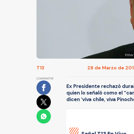
Piñer
T13
28 de Marzo de 2017
COMPARTIR
Ex Presidente rechazó durame
quien lo señaló como el “ca
dicen ‘viva chile, viva Pinoch
Señal
T13 En Vivo