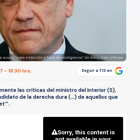
a acusa “mala intención o falta de inteligencia” de Aleuy tras críticas
 - 18:30 hrs.
Seguir a T13 en
nte las críticas del ministro del Interior (S),
ndidato de la derecha dura (…) de aquellos que
et’”.