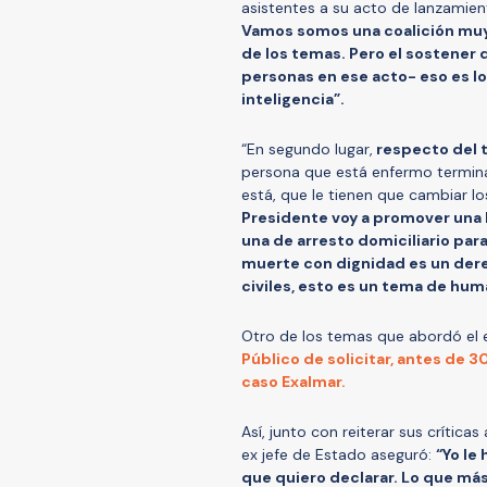
asistentes a su acto de lanzamie
Vamos somos una coalición muy 
de los temas. Pero el sostener 
personas en ese acto- eso es lo
inteligencia”.
“En segundo lugar,
respecto del t
persona que está enfermo termina
está, que le tienen que cambiar lo
Presidente voy a promover una l
una de arresto domiciliario pa
muerte con dignidad es un dere
civiles, esto es un tema de hu
Otro de los temas que abordó el 
Público de solicitar, antes de 30
caso Exalmar.
Así, junto con reiterar sus crítica
ex jefe de Estado aseguró:
“Yo le
que quiero declarar. Lo que más