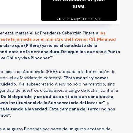
er este martes el ex Presidente Sebastián Piñera a
los
te la jornada por el ministro del Interior (S), Mahmud
 claro que (Piñera) ya no es el candidato de la
andidato de la derecha dura. De aquellos que van a Punta
va Chile y viva Pinochet’".
us oficinas en Apoquindo 3000, abocada a la formulación de
ión, el ex Mandatario contestó:
“Para mentir y comer
cuidado.
Y el subsecretario Aleuy no sólo ha mentido, sino
uridad de nuestros ciudadanos, a cargo de luchar contra la
.
De él depende, y se dedica a criticar a un candidato a
web institucional de la Subsecretaría del Interior”
, y
á faltando a la verdad. Esta campaña del terror no nos
emos”.
nes a Augusto Pinochet por parte de un grupo acotado de