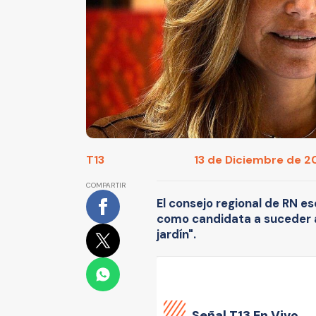
T13
13 de Diciembre de 20
COMPARTIR
El consejo regional de RN es
como candidata a suceder a 
jardín".
Señal
T13 En Vivo