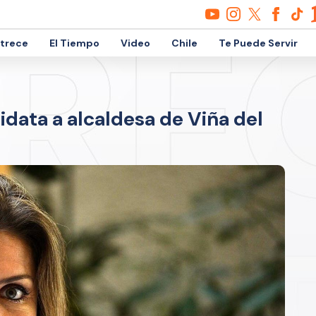
etrece
El Tiempo
Video
Chile
Te Puede Servir
data a alcaldesa de Viña del