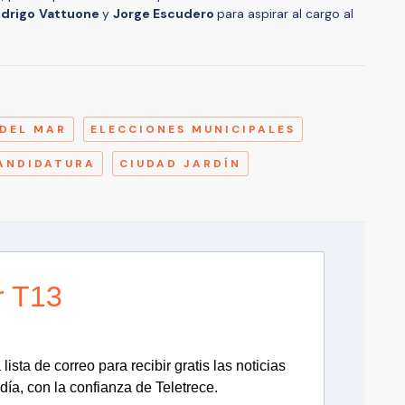
drigo
Vattuone
y
Jorge Escudero
para aspirar al cargo al
A
 DEL MAR
ELECCIONES MUNICIPALES
ANDIDATURA
CIUDAD JARDÍN
r T13
lista de correo para recibir gratis las noticias
día, con la confianza de Teletrece.