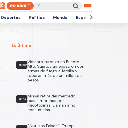
Deportes
Política
Mundo
Espectáculos
Empren
Lo Último
Violento turbazo en Puente
06:55
Alto: Sujetos amenazaron con
armas de fuego a familia y
robaron más de un millón de
pesos
Minsal retira del mercado
06:50
pasas morenas por
micotoxinas: Llaman a no
consumirlas
"¡Noticias Falsas!": Trump