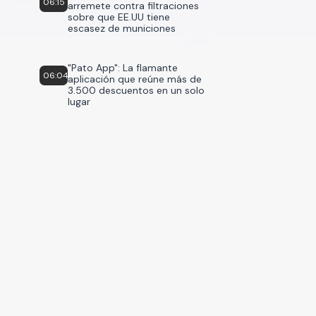
06:15
arremete contra filtraciones
sobre que EE.UU tiene
escasez de municiones
"Pato App": La flamante
06:04
aplicación que reúne más de
3.500 descuentos en un solo
lugar