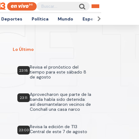
Deportes
Política
Mundo
Espectáculos
Empren
Lo Último
Revisa el pronóstico del
23:18
tiempo para este sábado 8
de agosto
Aprovecharon que parte de la
23:11
banda había sido detenida:
así desmantelaron vecinos de
Conchalí una casa narco
Revisa la edición de T13
23:03
Central de este 7 de agosto