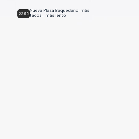
Nueva Plaza Baquedano: más
22:55
tacos... más lento