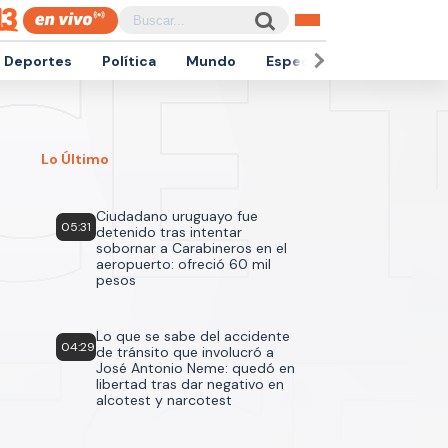
Deportes
Política
Mundo
Espectáculos
Empren
Lo Último
Ciudadano uruguayo fue
05:31
detenido tras intentar
sobornar a Carabineros en el
aeropuerto: ofreció 60 mil
pesos
Lo que se sabe del accidente
04:29
de tránsito que involucró a
José Antonio Neme: quedó en
libertad tras dar negativo en
alcotest y narcotest