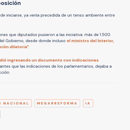
posición
s de iniciarse, ya venía precedida de un tenso ambiente entre
nes que diputados pusieron a las iniciativa: más de 1.500.
s del Gobierno, desde donde incluso
el ministro del Interior,
ción dilatoria"
.
ndió ingresando un documento con indicaciones
 antes que las indicaciones de los parlamentarios, dejaba a
cción.
A
N NACIONAL
MEGARREFORMA
IA