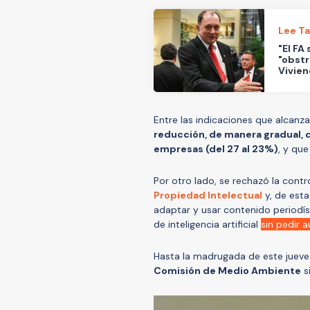
Lee T
"El FA
"obstr
Vivie
Entre las indicaciones que alcanza
reducción, de manera gradual, d
empresas (del 27 al 23%)
, y que
Por otro lado, se rechazó la con
Propiedad Intelectual
y, de esta
adaptar y usar contenido periodíst
de inteligencia artificial
sin pedir 
Hasta la madrugada de este jueves,
Comisión de Medio Ambiente
s