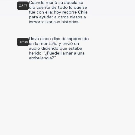
Cuando murió su abuela se
03:17
dio cuenta de todo lo que se
fue con ella: hoy recorre Chile
para ayudar a otros nietos a
inmortalizar sus historias
Lleva cinco días desaparecido
02:39
en la montaña y envió un
audio diciendo que estaba
herido: “¿Puede llamar a una
ambulancia?”