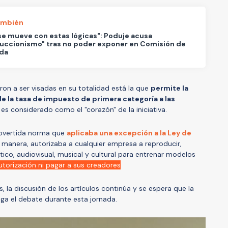
ambién
 se mueve con estas lógicas": Poduje acusa
uccionismo" tras no poder exponer en Comisión de
nda
ron a ser visadas en su totalidad está la que
permite la
e la tasa de impuesto de primera categoría a las
 es considerado como el "corazón" de la iniciativa.
trovertida norma que
aplicaba una excepción a la Ley de
 manera, autorizaba a cualquier empresa a reproducir,
ico, audiovisual, musical y cultural para entrenar modelos
autorización ni pagar a sus creadores
 la discusión de los artículos continúa y se espera que la
iga el debate durante esta jornada.