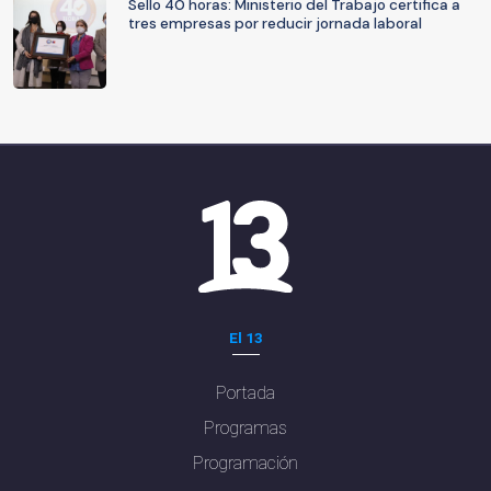
Sello 40 horas: Ministerio del Trabajo certifica a
tres empresas por reducir jornada laboral
El 13
Portada
Programas
Programación