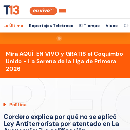
Lo Último
Reportajes Teletrece
El Tiempo
Video
Ch
Mira AQUÍ, EN VIVO y GRATIS el Coquimbo
Unido - La Serena de la Liga de Primera
2026
Política
Cordero explica por qué no se aplicó
Ley Antiterrorista por atentado en La