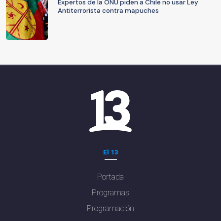
Expertos de la ONU piden a Chile no usar Ley
Antiterrorista contra mapuches
El 13
Portada
Programas
Programación