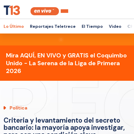
Lo Último
Reportajes Teletrece
El Tiempo
Video
Ch
Mira AQUÍ, EN VIVO y GRATIS el Coquimbo
Unido - La Serena de la Liga de Primera
2026
Política
Criteria y levantamiento del secreto
bancario: la mayoría apoya investigar,