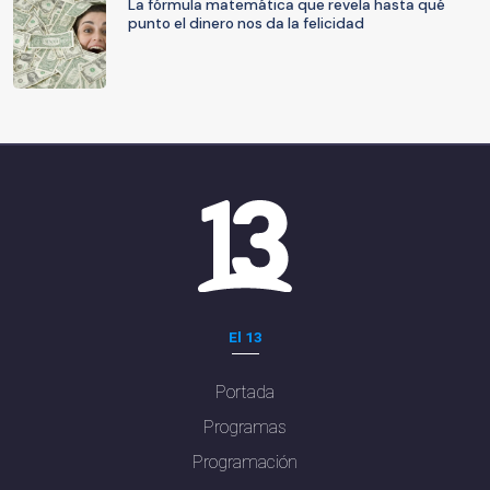
La fórmula matemática que revela hasta qué
punto el dinero nos da la felicidad
El 13
Portada
Programas
Programación