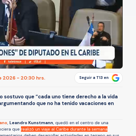
e 2026 - 20:30 hrs.
Seguir a T13 en
o sostuvo que “cada uno tiene derecho a la vida
je argumentando que no ha tenido vacaciones en
cano
,
Leandro Kunstmann
, quedó en el centro de una
ociera que
realizó un viaje al Caribe durante la semana
rlamentarios deben desarrollar actividades en terreno en sus