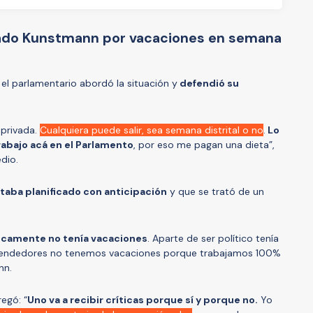
tado Kunstmann por vacaciones en semana
 el parlamentario abordó la situación y
defendió su
 privada.
Cualquiera puede salir, sea semana distrital o no
.
Lo
rabajo acá en el Parlamento
, por eso me pagan una dieta”,
dio.
staba planificado con anticipación
y que se trató de un
icamente no tenía vacaciones
. Aparte de ser político tenía
rendedores no tenemos vacaciones porque trabajamos 100%
nn.
regó: “
Uno va a recibir críticas porque sí y porque no.
Yo