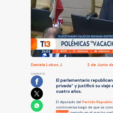
Daniela Lobos J.
2 de Junio d
COMPARTIR
El parlamentario republican
privada” y justificó su via
cuatro años.
El diputado del
Partido Republi
controversia luego de que se con
distrital
, periodo en el que los pa