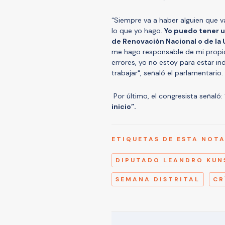
“Siempre va a haber alguien que va 
lo que yo hago.
Yo puedo tener 
de Renovación Nacional o de la U
me hago responsable de mi propio 
errores, yo no estoy para estar 
trabajar", señaló el parlamentario.
Por último, el congresista señaló:
inicio”.
ETIQUETAS DE ESTA NOT
DIPUTADO LEANDRO KU
SEMANA DISTRITAL
CR