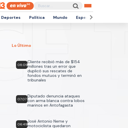
Deportes
Política
Mundo
Espectáculos
Empren
Lo Último
Cliente recibió más de $154
08:09
millones tras un error que
duplicó sus rescates de
fondos mutuos y terminó en
tribunales
Diputado denuncia ataques
07:07
con arma blanca contra lobos
marinos en Antofagasta
José Antonio Neme y
06:49
motociclista quedaron