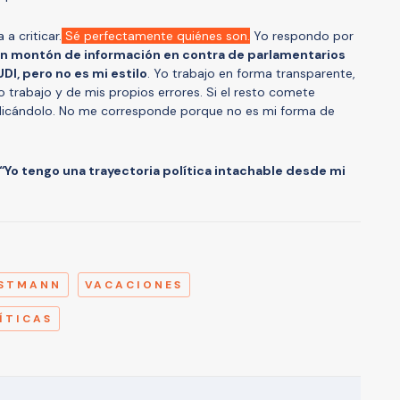
a criticar.
Sé perfectamente quiénes son.
Yo respondo por
un montón de información en contra de parlamentarios
DI, pero no es mi estilo
. Yo trabajo en forma transparente,
trabajo y de mis propios errores. Si el resto comete
indicándolo. No me corresponde porque no es mi forma de
“Yo tengo una trayectoria política intachable desde mi
A
NSTMANN
VACACIONES
ÍTICAS