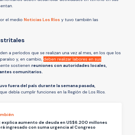
sentan.
por el medio
Noticias Los Ríos
y tuvo también las
stritales
den a períodos que se realizan una vez al mes, en los que los
lparaíso y, en cambio,
deben realizar labores en sus
lmente sostienen
reuniones con autoridades locales,
tantes comunitarios.
vo fuera del país durante la semana pasada,
que debía cumplir funciones en la Región de Los Ríos.
ambién
z explica aumento de deuda en US$6.200 millones
rá ingresado con suma urgencia al Congreso