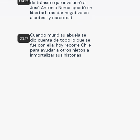
04:29
de tránsito que involucró a
José Antonio Neme: quedó en
libertad tras dar negativo en
alcotest y narcotest
Cuando murió su abuela se
03:17
dio cuenta de todo lo que se
fue con ella: hoy recorre Chile
para ayudar a otros nietos a
inmortalizar sus historias