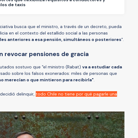
los de taxis
iciativa busca que el ministro, a través de un decreto, pueda
licia en el contexto del estallido social a las personas
s anteriores a esa pensión, simultáneos o posteriores
".
n revocar pensiones de gracia
utados sostuvo que "el ministro (Rabat)
va a estudiar cada
sado sobre los falsos exonerados: miles de personas que
o merecían o que mintieron para recibirla"
.
decidió delinquir,
todo Chile no tiene por qué pagarle una