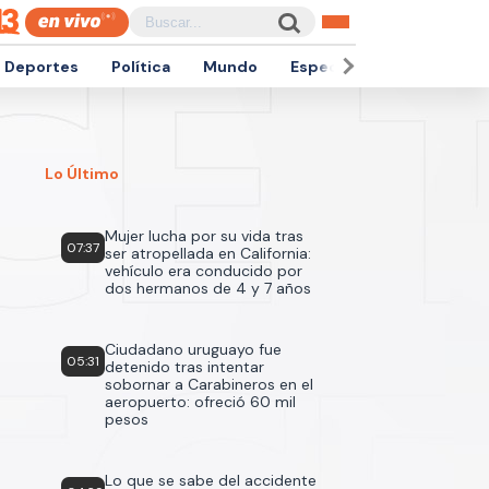
Deportes
Política
Mundo
Espectáculos
Empren
Lo Último
Mujer lucha por su vida tras
07:37
ser atropellada en California:
vehículo era conducido por
dos hermanos de 4 y 7 años
Ciudadano uruguayo fue
05:31
detenido tras intentar
sobornar a Carabineros en el
aeropuerto: ofreció 60 mil
pesos
Lo que se sabe del accidente