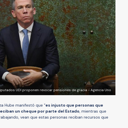
iputados UDI proponen revocar pensiones de gracia - Agencia Uno
nza Hube manifestó que "
es injusto que personas que
eciban un cheque por parte del Estado
, mientras que
rabajando, vean que estas personas reciban recursos que