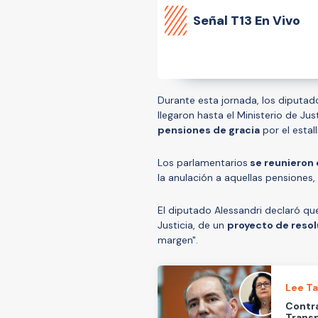
Señal
T13 En Vivo
Durante esta jornada, los diputad
llegaron hasta el Ministerio de Ju
pensiones de gracia
por el estal
Los parlamentarios
se reunieron 
la anulación a aquellas pensiones,
El diputado Alessandri declaró qu
Justicia, de un
proyecto de reso
margen".
Lee T
Contra
Transp