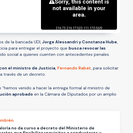
os de la bancada UDI,
Jorge Alessandri y Constanza Hube
,
sticia para entregar el proyecto que
busca revocar las
lido social a quienes cuenten con antecedentes penales.
con el ministro de Justicia
,
Fernando Rabat
, para solicitar
 a través de un decreto.
e “hemos venido a hacer la entrega formal al ministro de
lución aprobado
en la Cámara de Diputados por un amplio
ambién
loría no da curso a decreto del Ministerio de
ortes que flexibiliza requisitos a conductores y