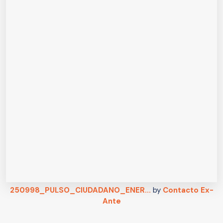
250998_PULSO_CIUDADANO_ENER...
by
Contacto Ex-
Ante