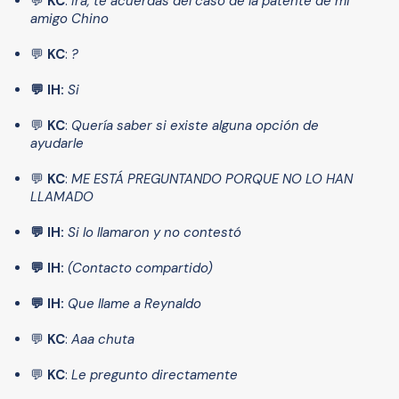
💬
KC
:
Ira, te acuerdas del caso de la patente de mi
amigo Chino
💬
KC
:
?
💬 IH:
Si
💬
KC
:
Quería saber si existe alguna opción de
ayudarle
💬
KC
:
ME ESTÁ PREGUNTANDO PORQUE NO LO HAN
LLAMADO
💬 IH:
Si lo llamaron y no contestó
💬 IH:
(Contacto compartido)
💬 IH:
Que llame a Reynaldo
💬
KC
:
Aaa chuta
💬
KC
:
Le pregunto directamente