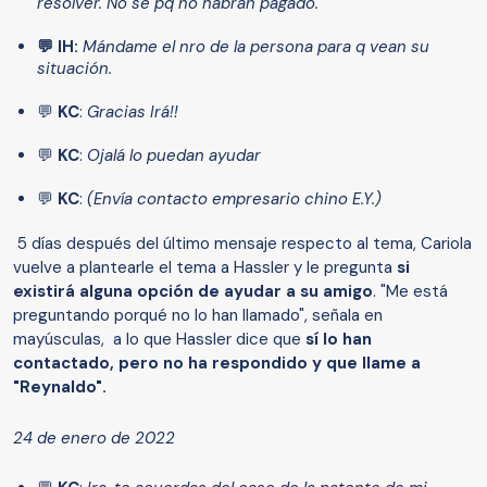
resolver. No sé pq no habrán pagado.
💬 IH:
Mándame el nro de la persona para q vean su
situación.
💬
KC
:
Gracias Irá!!
💬
KC
:
Ojalá lo puedan ayudar
💬
KC
:
(Envía contacto empresario chino E.Y.)
5 días después del último mensaje respecto al tema, Cariola
vuelve a plantearle el tema a Hassler y le pregunta
si
existirá alguna opción de ayudar a su amigo
. "Me está
preguntando porqué no lo han llamado", señala en
mayúsculas, a lo que Hassler dice que
sí lo han
contactado, pero no ha respondido y que llame a
"Reynaldo".
24 de enero de 2022