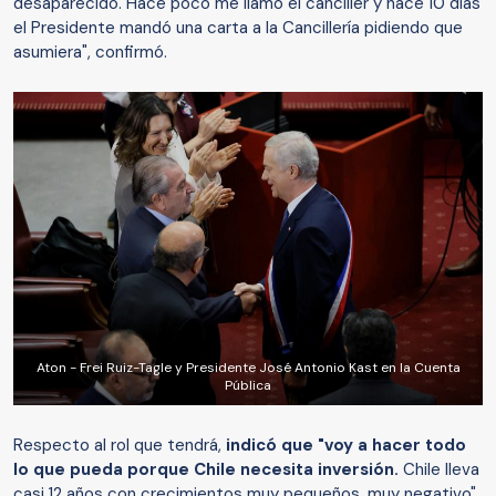
desaparecido. Hace poco me llamó el canciller y hace 10 días
el Presidente mandó una carta a la Cancillería pidiendo que
asumiera", confirmó.
Aton - Frei Ruiz-Tagle y Presidente José Antonio Kast en la Cuenta
Pública
Respecto al rol que tendrá,
indicó que "voy a hacer todo
lo que pueda porque Chile necesita inversión.
Chile lleva
casi 12 años con crecimientos muy pequeños, muy negativo".